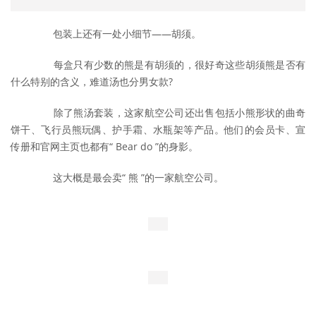
	　　包装上还有一处小细节——胡须。
	　　每盒只有少数的熊是有胡须的，很好奇这些胡须熊是否有
什么特别的含义，难道汤也分男女款?
	　　除了熊汤套装，这家航空公司还出售包括小熊形状的曲奇
饼干、飞行员熊玩偶、护手霜、水瓶架等产品。他们的会员卡、宣
传册和官网主页也都有“ Bear do ”的身影。
	　　这大概是最会卖“ 熊 ”的一家航空公司。