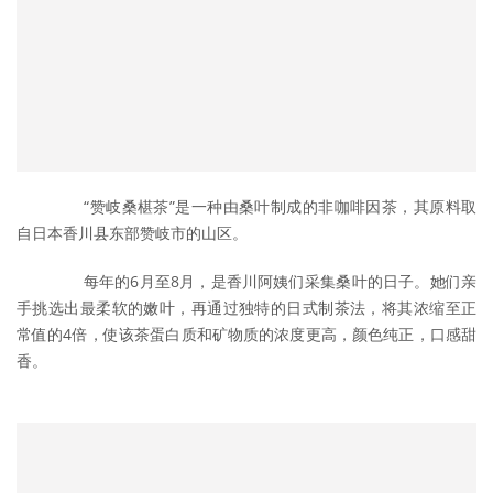
	　　“赞岐桑椹茶”是一种由桑叶制成的非咖啡因茶，其原料取
自日本香川县东部赞岐市的山区。
	　　每年的6月至8月，是香川阿姨们采集桑叶的日子。她们亲
手挑选出最柔软的嫩叶，再通过独特的日式制茶法，将其浓缩至正
常值的4倍，使该茶蛋白质和矿物质的浓度更高，颜色纯正，口感甜
香。