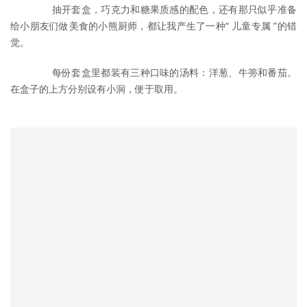
	　　抽开套盒，巧克力和糖果质感的配色，还有那只似乎准备
给小朋友们做美食的小熊厨师，都让我产生了一种“ 儿童专属 ”的错
觉。
	　　每份套盒里都装有三种口味的汤料：洋葱、牛篣和番茄。
在盒子的上方分别设有小洞，便于取用。