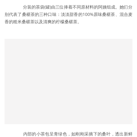
	　　分装的茶袋(罐)由三位捧着不同原材料的阿姨组成。她们分
别代表了桑椹茶的三种口味：淡淡甜香的100%原味桑椹茶、混合麦
香的糙米桑椹茶以及清爽的柠檬桑椹茶。
	　　内部的小茶包呈青绿色，如刚刚采摘下的桑叶，透出新鲜