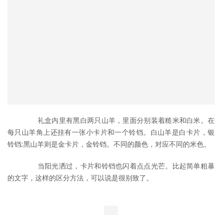
	　　礼盒内里有黑白两只山羊，里面分别装着糙米和白米。在
每只山羊角上还挂有一张小卡片和一个铃铛。白山羊是白卡片，银
铃铛;黑山羊则是金卡片，金铃铛。不同的颜色，对应不同的米色。
	　　当阳光洒过，卡片和铃铛也闪着点点光芒。比起简单粗暴
的文字，这样的区分方法，可以说是很别致了。