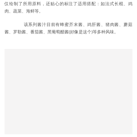
仅绘制了所用原料，还贴心的标注了适用搭配：如法式长棍、鸡
肉、蔬菜、海鲜等。
	　　该系列酱汁目前有蜂蜜芥末酱、鸡肝酱、猪肉酱、蘑菇
酱、罗勒酱、番茄酱、黑葡萄醋酱(好像是这个)等多种风味。