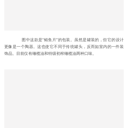
	　　图中这款是“鲭鱼片”的包装。虽然是罐装的，但它的设计
更像是一个陶器。这也使它不同于传统罐头，反而如室内的一件装
饰品。目前仅有橄榄油和特级初榨橄榄油两种口味。