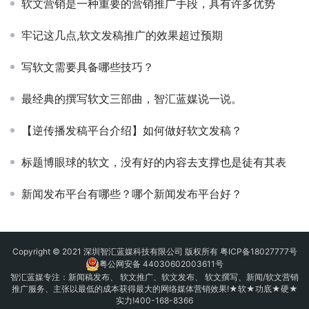
软文营销是一种重要的营销推广手段，具有许多优势
牢记这几点,软文发稿推广的效果超过预期
写软文需要具备哪些技巧？
最经典的撰写软文三部曲，智汇蓝媒说一说。
【逆传播发稿平台介绍】如何做好软文发稿？
标题博眼球的软文，没有好的内容去支撑也是徒有其表
新闻发布平台有哪些？哪个新闻发布平台好？
Copyright © 2021 深圳智汇蓝媒科技有限公司 版权所有
粤ICP备18027777号
粤公网安备 44030602003611号
智汇蓝媒专注：
新闻稿发布
、
软文推广
、
软文发布
、 软文撰写、新闻/软文营销
推广服务、主张以最低的成本获得最大的网络媒体营销效果!★软★功底★硬★
实力!400-168-8366