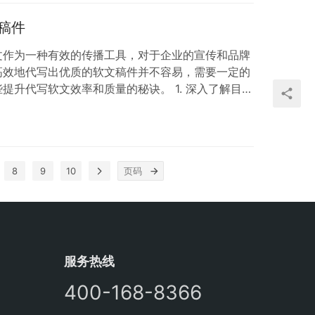
通过讲述故事来建立与受众之间的情感联系。 1…
稿件
文作为一种有效的传播工具，对于企业的宣传和品牌
高效地代写出优质的软文稿件并不容易，需要一定的
提升代写软文效率和质量的秘诀。 1. 深入了解目标
要深入了解目标受众。了解受众的需求、兴趣和关
容和角度，让软文更具吸引力和价值。 2. 明确核
明确软文的核心信息和要传达的主题。将核心信息简洁
助读者迅速了解文章内容，增加阅读兴趣。 3…
8
9
10
服务热线
400-168-8366