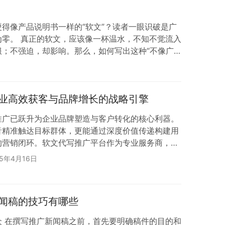
得像产品说明书一样的“软文”？读者一眼识破是广
为零。 真正的软文，应该像一杯温水，不知不觉流入
服；不强迫，却影响。那么，如何写出这种“不像广
稿平台结合服务华为、京东、小鹏汽车等品牌的经
——帮你跳出传统套路，写出用户愿意读、乐意转的
文案：精准是成功的一半 写软文不是闭门造车。你
业高效获客与品牌增长的战略引擎
、吐槽什么、凌晨三点在刷什么？逆传播平台借助
推广已跃升为企业品牌塑造与客户转化的核心利器。
音精准触达目标群体，更能通过深度价值传递构建用
的营销闭环。软文代写推广平台作为专业服务商，正
助力企业破解“内容生产难、传播效果差”的营销困
25年4月16日
值：从内容升级到商业赋能 软文代写绝非简单的文
洞察与数据驱动的内容革命。专业平台通过三重价值
绪共鸣：结合目标人群画像，创作兼具专业深度与情
闻稿的技巧有哪些
众 在撰写推广新闻稿之前，首先要明确稿件的目的和