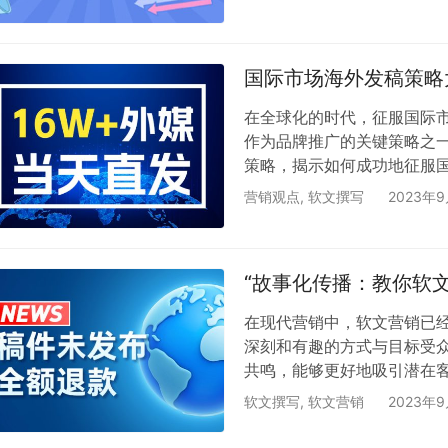
牌的历史、核心价值观、使
的本质，才能在软文中准确地
目标受众是谁?是潜在客户、
国际市场海外发稿策略
在全球化的时代，征服国际
作为品牌推广的关键策略之
策略，揭示如何成功地征服国
场之前，品牌必须充分了解目标
营销观点
,
软文撰写
2023年
和地区有着独特的文化和价
时能够与受众建立情感共鸣。 
费习惯、需求和偏好，有助
“故事化传播：教你软
在现代营销中，软文营销已
深刻和有趣的方式与目标受
共鸣，能够更好地吸引潜在
如何通过故事叙述、情感触
软文撰写
,
软文营销
2023年
故事叙述 1.1 故事的力量
还能够激发情感。人们喜欢