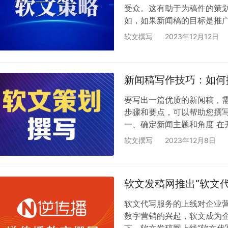
受众。这有助于为稿件的策
如，如果新闻稿的目标是推
引起他们的兴趣和购买欲望。
软文撰写
2023年12月12日
须具有吸引人的新闻点，能
需要精准定位，找到最能吸
意新闻点的时效性和相关性
新闻稿写作技巧：如何
方式 …
要写出一篇优质的新闻稿，
步骤和要点，可以帮助您撰
一、确定新闻主题和角度 
择一个具有新闻价值的主题
软文撰写
2023年12月8日
点。同时，要注意选取独特
信息 在确定新闻主题和角
物的采访、事件的详细情况
软文发稿网推出“软文
进行全…
软文代写服务的上线对企业
数字营销的兴起，软文成为