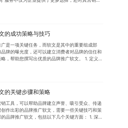
写”服务不仅为企业提供了更多选择，还对其营销宣
用。 软文代写服务能够为企业提供专业、优质的软文
服务对企业营销宣传健康发展的积极影响： 提供专业
业写手团队承接，能够根据企业需求、产品特点和行
和吸引力的软文内容。 丰富营销渠道：通过软文代写
文的成功策略与技巧
推广是一项关键任务，而软文是其中的重要组成部
加品牌的曝光度，还可以建立消费者对品牌的信任和
略，帮助您撰写出优质的品牌推广软文。 1. 定义目
首先要明确定义您的目标受众。了解他们的需求、兴趣
，与他们产生共鸣。 2. 确定核心信息 明确您要传
。确保这些信息清晰、简洁，并容易理解。软文应当
3. 采用吸引人的标题 软文的标题非常重…
文的关键步骤和策略
营销工具，可以帮助品牌建立声誉、吸引受众、传递
想创作出彩的品牌推广软文，需要一些关键技巧和策
的品牌推广软文，包括以下几个关键方面： 1. 深入
推广软文之前，深入了解品牌是至关重要的。这包括品