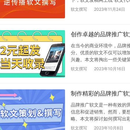
下，软文发稿网上线“软文代
传的健康发展起到了积极作
软文撰写
2023年11月24日
撰写和发布服务。以下是该
化撰写：软文代写服务由专
业背景，撰写出具有专业性
创作卓越的品牌推广软
服务…
在当今的商业环境中，品牌
分。优质的软文不仅可以增
兴趣。本文将掏出一些关键策
标受众 在撰写软文之前，
软文撰写
2023年10月16日
和行为，以便您可以创作内容
达的核心信息和品牌价值观
反映出品牌的独特性和承诺。 
制作精彩的品牌推广软
品牌推广软文是一种有效的
信息和促进销售。然而，要
略。本文将探讨如何撰写出彩
了解品牌 在开始撰写品牌
软文撰写
2023年10月8日