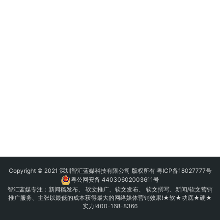
Copyright © 2021 深圳智汇蓝媒科技有限公司 版权所有
粤ICP备18027777号
粤公网安备 44030602003611号
智汇蓝媒专注：
新闻稿发布
、
软文推广
、
软文发布
、 软文撰写、新闻/软文营销
推广服务、主张以最低的成本获得最大的网络媒体营销效果!★软★功底★硬★
实力!400-168-8366