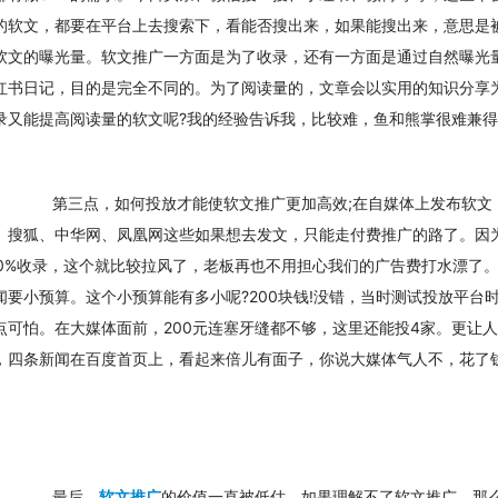
的软文，都要在平台上去搜索下，看能否搜出来，如果能搜出来，意思是
软文的曝光量。软文推广一方面是为了收录，还有一方面是通过自然曝光
红书日记，目的是完全不同的。为了阅读量的，文章会以实用的知识分享
录又能提高阅读量的软文呢?我的经验告诉我，比较难，鱼和熊掌很难兼
　　第三点，如何投放才能使软文推广更加高效;在自媒体上发布软文
、搜狐、中华网、凤凰网这些如果想去发文，只能走付费推广的路了。因
00%收录，这个就比较拉风了，老板再也不用担心我们的广告费打水漂了
闻要小预算。这个小预算能有多小呢?200块钱!没错，当时测试投放平台
点可怕。在大媒体面前，200元连塞牙缝都不够，这里还能投4家。更让
，四条新闻在百度首页上，看起来倍儿有面子，你说大媒体气人不，花了
　　最后，
软文推广
的价值一直被低估，如果理解不了软文推广，那