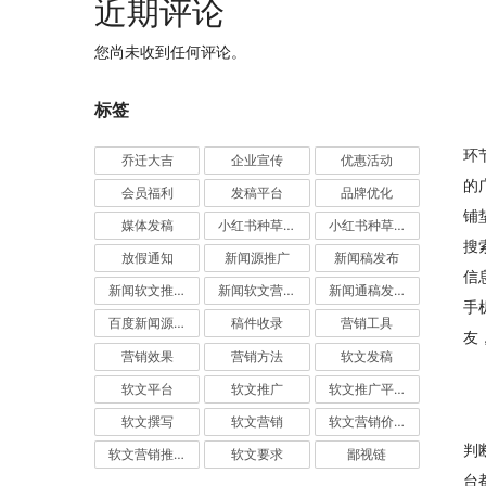
近期评论
您尚未收到任何评论。
标签
环
乔迁大吉
企业宣传
优惠活动
的
会员福利
发稿平台
品牌优化
铺
媒体发稿
小红书种草推广
小红书种草营销
搜
放假通知
新闻源推广
新闻稿发布
信
新闻软文推广发稿
新闻软文营销推广
新闻通稿发布推广
手
百度新闻源发布
稿件收录
营销工具
友
营销效果
营销方法
软文发稿
软文平台
软文推广
软文推广平台
软文撰写
软文营销
软文营销价值
判
软文营销推广
软文要求
鄙视链
台