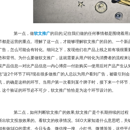
　　第一点，做
软文推广
的目的;记住我们做的任何事情都是围绕着
节都是运营的重点。理解了这一点，才能够理解软文推广的目的。一个新
广告，怎么可能会有转化。细问之下，发现他们在产品上线之前有项很重
垫和背书。为什么要做软文推广，这就需要从用户转化为消费者的流程来
索产品信息—对比产品信息—内心博弈—付款购买—使用后对产品产生认知
息”这2个环节了吗?现在很多做推广的人总以为用户看到广告，被吸引到
机，的确是这样的环节。当用户第一次看到某个牌子时，接下来一个环节
，这个验证的环节必不可少，软文推广恰恰是为这个环节设计的。
　　第二点，如何判断软文推广的效果;软文推广是个长期持续的过程
断出软文投放效果的。看软文的收录情况。SEO大家知道什么意思吧，关
都有做SEO的需求。今日头条、微信搜一搜、小红书、微博等等，这些平