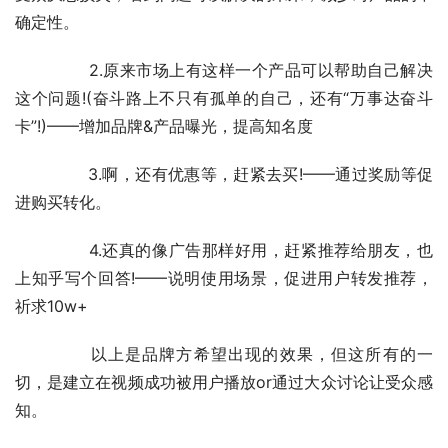
父母的帮助，没有朋友的照顾，我也可以自己走下去的!)
——让受众意识到产品所针对的问题的重要性与紧急性，让
受众厌恶损失，看到问题可以解决的未来，减少对产品的不
确定性。
	　　2.原来市场上有这样一个产品可以帮助自己解决
这个问题!(奋斗路上不只有孤单的自己，还有“万事达奋斗
卡”!)——增加品牌&产品曝光，提高知名度
	　　3.啊，还有优惠等，赶紧去买!——通过奖励等促
进购买转化。
	　　4.还真的像广告那样好用，赶紧推荐给朋友，也
上知乎写个回答!——说明使用场景，促进用户转发推荐，
祈求10w+
	　　以上是品牌方希望出现的效果，但这所有的一
切，是建立在视频成功被用户播放or通过大众讨论让受众感