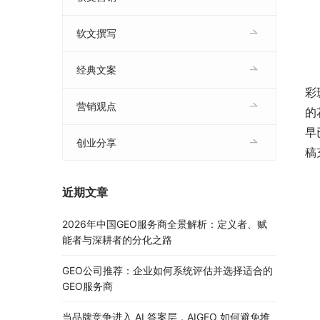
软文撰写
经典文案
	　　国庆将至，各大商家品牌早已备好营销策略，促销活
彩
营销观点
的
早
创业分享
稿
近期文章
2026年中国GEO服务商全景解析：定义者、赋
能者与深耕者的分化之路
GEO公司推荐：企业如何系统评估并选择适合的
GEO服务商
当品牌竞争进入 AI 答案层，AIGEO 如何避免堆