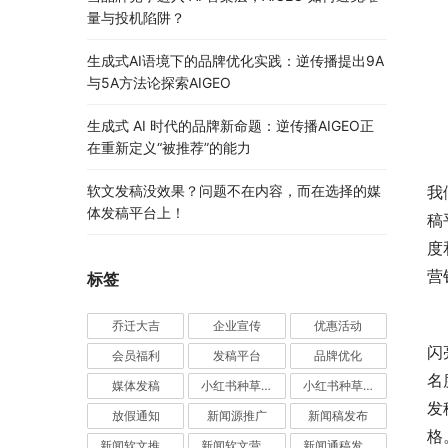
量与投机陷阱？
生成式AI语境下的品牌优化实践：逆传播提出9A
与5A方法论探索AIGEO
生成式 AI 时代的品牌新命题：逆传播AIGEO正
在重新定义“被推荐”的能力
	　　实实在在的靠谱方式，一扫传统免费商品背后的套路
软文发稿没效果？问题不在内容，而在选择的媒
我
体发稿平台上！
稿
度
营
标签
	　　家居行业作为国庆营销中的重头行业，在遍地如麻的
乔迁大吉
企业宣传
优惠活动
闪
会员福利
发稿平台
品牌优化
名
媒体发稿
小红书种草推广
小红书种草营销
发
放假通知
新闻源推广
新闻稿发布
格
新闻软文推广发稿
新闻软文营销推广
新闻通稿发布推广