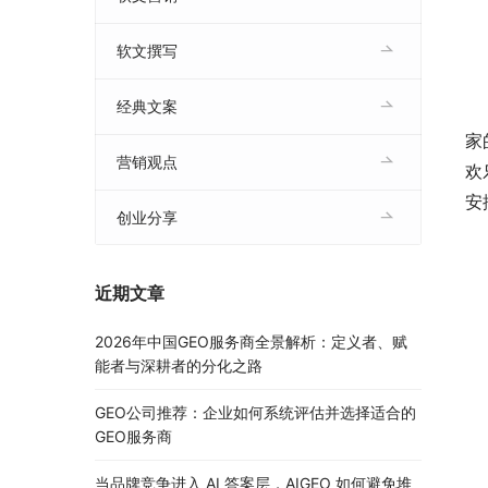
软文撰写
经典文案
	　　辞旧迎新，三羊开泰；回首2014，展望2015，
家
营销观点
欢
安
创业分享
近期文章
2026年中国GEO服务商全景解析：定义者、赋
能者与深耕者的分化之路
GEO公司推荐：企业如何系统评估并选择适合的
GEO服务商
当品牌竞争进入 AI 答案层，AIGEO 如何避免堆