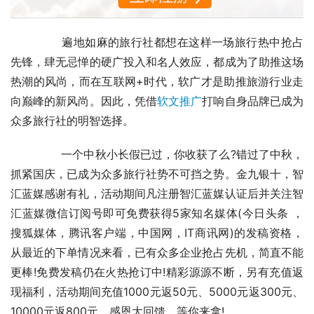
	　　遍地如麻的旅行社都想在这样一场旅行热中抢占
先锋，肆无忌惮的硬广投入和名人效应，都成为了助推这场
热潮的风尚，而在互联网+时代，软广才是助推旅游行业走
向巅峰的新风尚。因此，凭借
软文推广
打响自身品牌已成为
众多旅行社的明智选择。
	　　一个中秋小长假已过，你收获了么?错过了中秋，
抓紧国庆，已成为众多旅行社势不可挡之势。金九银十，智
汇蓝媒感谢有礼，活动期间凡注册智汇蓝媒认证后并关注智
汇蓝媒微信订阅号即可免费获得5家知名媒体(今日头条 ，
搜狐媒体，腾讯客户端，中国网，IT商讯网)的发稿资格，
从最近的下单情况来看，已有众多企业抢占先机，简直不能
更棒!免费发稿仍在火热抢订中!精彩源源不断，另有充值返
现福利，活动期间充值1000元返50元、5000元返300元、
10000元返800元，感恩大回馈，等你来拿!