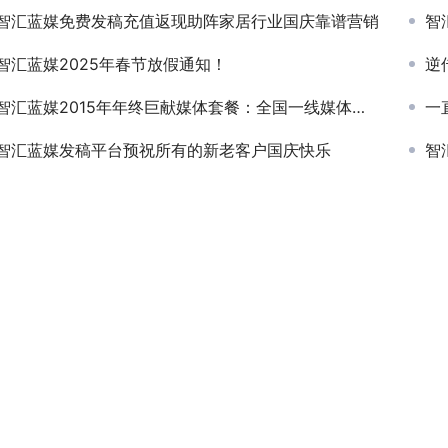
智汇蓝媒免费发稿充值返现助阵家居行业国庆靠谱营销
智
智汇蓝媒2025年春节放假通知！
逆
智汇蓝媒2015年年终巨献媒体套餐：全国一线媒体任选20家打包2800元
一
智汇蓝媒发稿平台预祝所有的新老客户国庆快乐
智