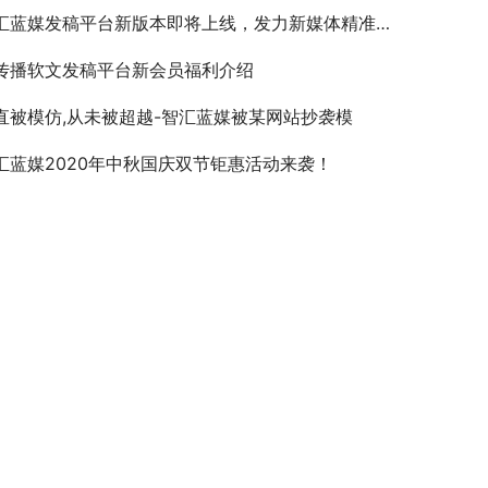
汇蓝媒发稿平台新版本即将上线，发力新媒体精准营销！
传播软文发稿平台新会员福利介绍
直被模仿,从未被超越-智汇蓝媒被某网站抄袭模
汇蓝媒2020年中秋国庆双节钜惠活动来袭！