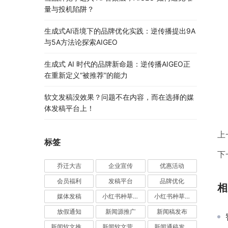
量与投机陷阱？
生成式AI语境下的品牌优化实践：逆传播提出9A
与5A方法论探索AIGEO
生成式 AI 时代的品牌新命题：逆传播AIGEO正
在重新定义“被推荐”的能力
软文发稿没效果？问题不在内容，而在选择的媒
体发稿平台上！
上
标签
下
乔迁大吉
企业宣传
优惠活动
会员福利
发稿平台
品牌优化
相
媒体发稿
小红书种草推广
小红书种草营销
放假通知
新闻源推广
新闻稿发布
新闻软文推广发稿
新闻软文营销推广
新闻通稿发布推广