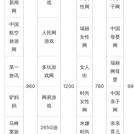
新闻
戏
性网
子网
网
中国
瑞丽
中国
航空
人民网
女性
母婴
旅游
游戏
网
网
网
瑞丽
第一
多玩游
女人
网母
旅讯
戏网
街
婴
960
1200
780
98
时尚
中国
驴妈
网易游
女性
亲子
妈
戏
网
网
马蜂
米娜
亲亲
265G游
窝旅
时尚
育儿