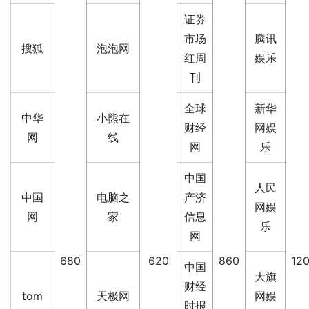
证券
市场
腾讯
搜狐
泡泡网
红周
娱乐
刊
全球
新华
中华
小熊在
财经
网娱
网
线
网
乐
中国
人民
中国
电脑之
产济
网娱
网
家
信息
乐
网
680
620
860
12
中国
大旗
财经
tom
天极网
网娱
时报