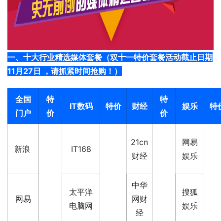
一、十大行业精选媒体套餐（双十一特价套餐活动截止日期
11月27日 ，请抓紧时间抢购！
）
全国
特
特
IT数码
特价
财经
娱乐
特
门户
价
价
21cn
网易
新浪
IT168
财经
娱乐
中华
太平洋
搜狐
网易
网财
电脑网
娱乐
经