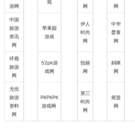
戏
游网
网
网
中国
伊人
中华
旅游
苹果园
时尚
婴童
资讯
游戏
网
网
网
环视
52pk游
悦丽
妈咪
旅游
戏网
网
网
网
无忧
第三
旅游
PKPKPK
摇篮
时尚
资料
游戏网
网
网
网