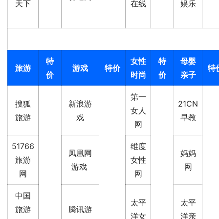
天下
在线
娱乐
特
女性
特
母婴
旅游
游戏
特价
特
价
时尚
价
亲子
第一
搜狐
新浪游
21CN
女人
旅游
戏
早教
网
51766
维度
凤凰网
妈妈
旅游
女性
游戏
网
网
网
中国
太平
太平
旅游
腾讯游
洋女
洋亲