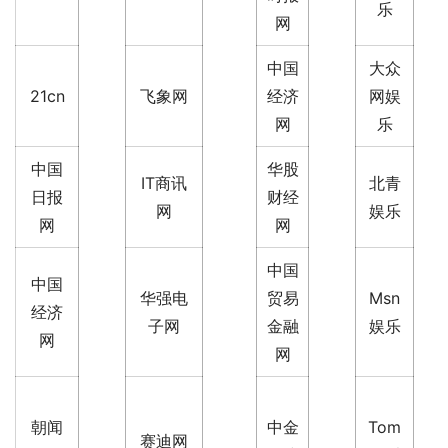
乐
网
中国
大众
21cn
飞象网
经济
网娱
网
乐
中国
华股
IT商讯
北青
日报
财经
网
娱乐
网
网
中国
中国
华强电
贸易
Msn
经济
子网
金融
娱乐
网
网
朝闻
中金
Tom
赛迪网