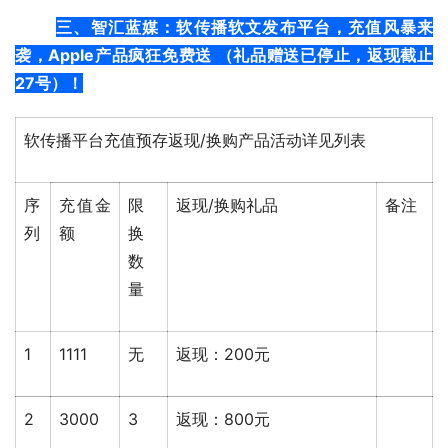
三、
智汇蓝媒：软传播软文发布平台，充值风暴来
袭，Apple产品疯狂免费送 （礼品赠送已停止，返现截止
27号）！
软传播平台充值预存返现/换购产品活动详见列表
序
充值金
限
返现/换购礼品
备注
列
额
换
数
量
1
1111
无
返现：200元
2
3000
3
返现：800元