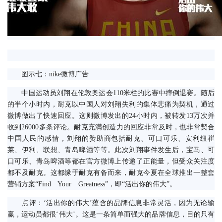
　　图示七：nike微博广告
　　中国运动员刘翔在伦敦奥运会110米栏的比赛中摔倒退赛。随后
的半个小时内，耐克以中国人对刘翔失利的集体悲痛为契机，通过
微博做出了快速回应。这则微博发出的24小时内，被转发13万次并
收到26000多条评论。耐克充满创造力的回应非常及时，也非常契合
中国人民的感情，刘翔的赞助商包括耐克、可口可乐、安利纽崔
莱、伊利、联想、青岛啤酒等等。此次刘翔事件发生后，宝马、可
口可乐、青岛啤酒等都在官方微博上传递了正能量，但受众关注度
都不及耐克。这都缘于耐克有备而来，耐克今夏在全球推出一整套
营销方案“Find　Your　Greatness”，即“活出你的伟大”。
　　点评：‘活出你的伟大’蕴含的品牌信息非常灵活，因为无论输
赢，运动员都很‘伟大’。这是一条简单而强大的品牌信息，目的只有