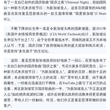
布了一支自己创作的国庆歌曲“国庆之夜”(National Night)，鼓励国民
以一种新方式来庆祝节日：为新加坡造人。这首言辞露骨的R&B歌
曲旨在宣传曼妥思新推出的一款主题薄荷糖 “我爱新加坡”(I Heart 
SG)。
　　不断下降的出生率一直是令新加坡头疼的国家难题。据2011年
《美国中央情报局世界概况》(CIA World Factbook)估计，新加坡出
生率仅为千分之7.72，处于全世界最低水平。而移民政策又不为本地
人认可，于是，国庆日除了政府领袖出席的盛大巡游和阅兵表演，
亦是宣传“多生孩子”的主论坛。
　　这回，曼妥思替新加坡政府好好地操了一回心，应景地发布了
一支自己创作的国庆歌曲“国庆之夜”，号召大家多尽国民责任，以一
种新方式来庆祝节日： “为新加坡造人”。露骨的言辞，酷劲十足的
曲调，未必能获得保守人士的欢迎，却广受年轻人喜爱。由于极具
病毒性，一经推出迅速流行于网络，在YouTube上吸引了近40万的点
击量，将近新加坡官方国庆歌曲的一半。“为新加坡造人”不正是这群
人么?如此稍具戏谑的口吻，或许反倒要比政府的说教来得更容易被
接受，带给人们一丝触动。何况，他们亦正是曼妥思薄荷糖的目标
客户。