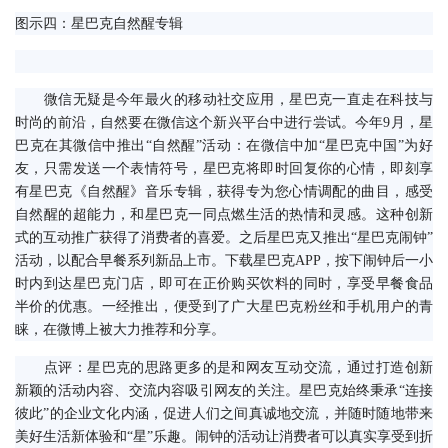
图示四：星巴克自然醒专辑
　　微信无疑是今年最火的移动社交应用，星巴克一直走在科技与
时尚的前沿，自然要在微信这个新兴平台中进行尝试。今年9月，星
巴克在其微信中推出“自然醒”活动：在微信中加“星巴克中国”为好
友，只需发送一个表情符号，星巴克将即时回复你的心情，即刻享
有星巴克《自然醒》音乐专辑，获得专为您心情调配的曲目，感受
自然醒的超能力，和星巴克一同点燃生活的热情和灵感。这种创新
式的互动推广获得了消费者的喜爱。之后星巴克又推出“星巴克闹钟”
活动，以配合早餐系列新品上市。下载星巴克APP，按下闹钟后一小
时内到达星巴克门店，即可在正价购买饮料的同时，享受早餐食品
半价的优惠。一经推出，便受到了广大星巴克粉丝和手机用户的青
睐，在微博上被大力推荐和分享。
　　点评：星巴克的思路更多的是和网友互动交流，通过打造创新
新颖的活动内容、交流内容吸引网友的关注。星巴克始终秉承“连接
彼此”的企业文化内涵，促进人们之间真诚地交流，并随时随地带来
美好生活新体验和“星”乐趣。闹钟的活动让消费者可以真实享受到折