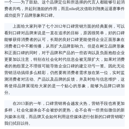
一个——为了鼓励。这个品牌定位和所选择的代言人都能够引起消
费者共鸣，并起到激励的作用，而且nike此次借助刘翔奥运退赛事件
成功提升了品牌形象和口碑。
　　上面给大家列举了七个2012年口碑营销方面的经典案例，可以
看到口碑对品牌来说是一直在追求的目标，原因很简单，好的口碑
能够获得消费者的认可，长期的良好口碑更能使得企业正面形象在
消费者口中不断传播，从而扩大品牌影响力。但是在树立品牌形象
和正面口碑的同时，对于品牌和产品的一些咨询以及负面抱怨企业
更要加以注意，特别在社会化时代信息会被无限扩大，如果对消费
者的抱怨置之不理很可能导致企业口碑的建立功亏一篑。因此无论
营销活动搞得多么精彩，仍然要将消费者需求放在第一位，实时监
测消费者对活动、产品以及品牌的反馈，并及时给与信息维护，这
将使得品牌展现给大家的是一个贴心的形象，能够为品牌口碑加
分。
　　在2013新的一年，口碑营销将会越发火热，营销手段也将更加
多样，社会化媒体会不会被炒的更热，会不会有一些类似微信的新
兴媒体出现，而品牌又会如何利用这些媒体进行创新的口碑营销呢?
我们拭目以待。