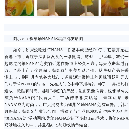
　　图示五：雀巢笨NANA冰淇淋网友晒图
　　如今，如果没吃过笨NANA，你基本就已经Out了。它最开始在
香港上市，走红于深圳网友发的一条微博。随即，“那些年，我们一
起吃过的笨NANA”之类的话题在微博上经久不衰，每天点击率过百
万。产品上市五个月前，雀巢就与奥美互动合作。从最初产品在香
港上市，到引进内地各大城市，雀巢通过微博上的趣味话题引导人
们对于笨NANA的讨论，先在人们心中种下期待的“种子”，并把其打
造成一款贴有时尚、趣味“标签”的产品，进而刺激消费，也使得网友
成为笨NANA的“代言人”，主动传播相关话题。最终让晒‘笨
NANA’成为时尚，让广大消费者为雀巢的笨NANA免费宣传。后从4
月份起，雀巢又与腾讯合作，搭建了与产品风格和定位极为匹配的
“笨NANA岛”活动网站,为笨NANA定制了多款flash游戏，将笨NANA
巧妙地植入其中，并且很好地与游戏情节结合。