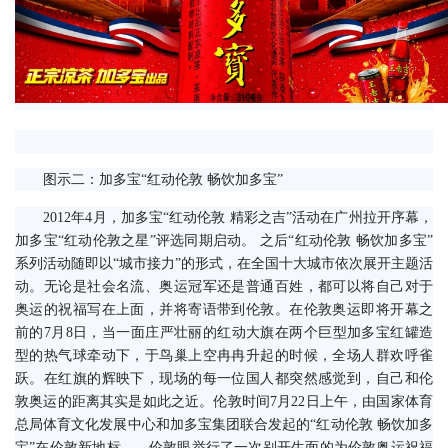
　　图示二：加多宝“红动伦敦 畅饮加多宝”
　　2012年4月，加多宝“红动伦敦 精彩之吉”活动在广州拉开序幕，
加多宝“红动伦敦之星”评选同期启动。 之后“红动伦敦 畅饮加多宝”
系列活动随即以“城市接力”的形式，在全国十大城市依次展开主题活
动。无论是社会名流、奥运冠军还是普通百姓，都可以将自己对于
奥运的祝福写在上面，并将寄语带到伦敦。在伦敦奥运即将开幕之
前的7月8日，当一面庄严壮丽的红动大旗在两个巨型加多宝红罐造
型的热气球牵动下，于鸟巢上空冉冉升起的时候，全场人群欢呼雀
跃。在红旗的辉映下，现场的每一位国人都突然感觉到，自己和伦
敦奥运的距离其实是如此之近。伦敦时间7月22日上午，由国家体育
总局体育文化发展中心和加多宝集团联合发起的“红动伦敦 畅饮加多
宝”在伦敦新地标——伦敦眼举行了一次别开生面的为伦敦奥运祝福