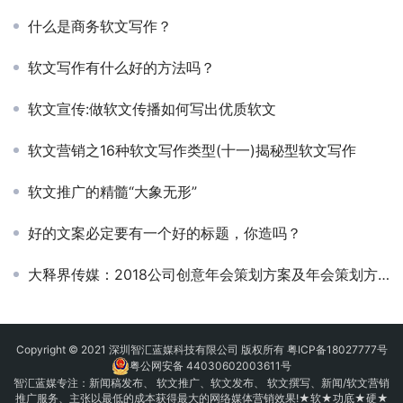
什么是商务软文写作？
软文写作有什么好的方法吗？
软文宣传:做软文传播如何写出优质软文
软文营销之16种软文写作类型(十一)揭秘型软文写作
软文推广的精髓“大象无形”
好的文案必定要有一个好的标题，你造吗？
大释界传媒：2018公司创意年会策划方案及年会策划方案流程
Copyright © 2021 深圳智汇蓝媒科技有限公司 版权所有
粤ICP备18027777号
粤公网安备 44030602003611号
智汇蓝媒专注：
新闻稿发布
、
软文推广
、
软文发布
、 软文撰写、新闻/软文营销
推广服务、主张以最低的成本获得最大的网络媒体营销效果!★软★功底★硬★