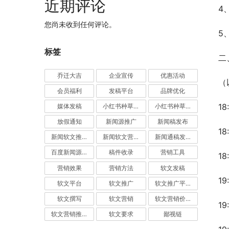
近期评论
4
您尚未收到任何评论。
5
标签
二
乔迁大吉
企业宣传
优惠活动
（以
会员福利
发稿平台
品牌优化
1
媒体发稿
小红书种草推广
小红书种草营销
放假通知
新闻源推广
新闻稿发布
1
新闻软文推广发稿
新闻软文营销推广
新闻通稿发布推广
百度新闻源发布
稿件收录
营销工具
18
营销效果
营销方法
软文发稿
19
软文平台
软文推广
软文推广平台
软文撰写
软文营销
软文营销价值
19
软文营销推广
软文要求
鄙视链