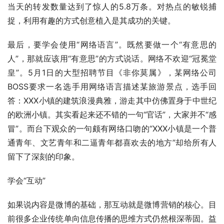
当天的转发数量达到了惊人的5.8万条。对热点的敏锐捕
捉，利用有趣的方式创意植入是其成功的关键。 
最后，要学会使用“网络语言”。既然要做一个“有意思的
人”，那就应该用“有意思”的方式说话。网络不欢迎“冠冕堂
皇”。5月1日的大型招聘节目《非你莫属》，某网络公司
BOSS要求一名选手用网络语言描述某旅游景点，选手回
答：XXX小镇的建筑浪漫典雅，游走其中仿佛置身于中世纪
的欧洲小镇。其实看起来还不错的一句“官话”，大家并不“感
冒”。而台下观众的一句颇有网络口吻的“XXX小镇是一个普
通青年、文艺青年和二逼青年都喜欢去的地方”却给所有人
留下了深刻的印象。 
学会“互动” 
如果说内容是微博的基础，那互动就是微博营销的核心。目
前很多企业传统单向信息传播的思维方式仍然根深蒂固。益