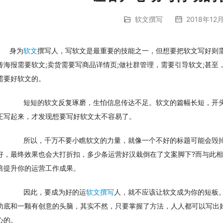
软文撰写
2018年12月
身为
软文
撰写人，写软文是最重要的技能之一，但想要把软文写好则
传海报需要软文;卖货需要写商品详情页;做社群管理，需要引导软文;甚
需要好软文的。
　　短短的软文反复琢磨，生怕信息传达不足。软文的篇幅长短，开
正写起来，才发现想要写好软文太不容易了。
　　所以，千万不要小瞧软文的力量，就像一个不好的标题可能会毁
好，最终效果也会大打折扣，多少条运营好汉栽倒在了文案脚下?而与此
倍提升你的运营工作成果。
　　因此，要成为好的运
软文撰写
人，就不应该让软文成为你的短板
功底和一颗有创意的头脑，其实不然，只要掌握了方法，人人都可以写出
心的。