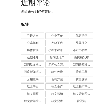
近期评论
您尚未收到任何评论。
标签
乔迁大吉
企业宣传
优惠活动
会员福利
发稿平台
品牌优化
媒体发稿
小红书种草推广
小红书种草营销
放假通知
新闻源推广
新闻稿发布
新闻软文推广发稿
新闻软文营销推广
新闻通稿发布推广
百度新闻源发布
稿件收录
营销工具
营销效果
营销方法
软文发稿
软文平台
软文推广
软文推广平台
软文撰写
软文营销
软文营销价值
软文营销推广
软文要求
鄙视链