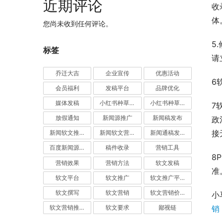
近期评论
收
体
您尚未收到任何评论。
5
标签
请
乔迁大吉
企业宣传
优惠活动
6
会员福利
发稿平台
品牌优化
媒体发稿
小红书种草推广
小红书种草营销
7
放假通知
新闻源推广
新闻稿发布
政
接
新闻软文推广发稿
新闻软文营销推广
新闻通稿发布推广
百度新闻源发布
稿件收录
营销工具
8
营销效果
营销方法
软文发稿
准
软文平台
软文推广
软文推广平台
软文撰写
软文营销
软文营销价值
小
销
软文营销推广
软文要求
鄙视链