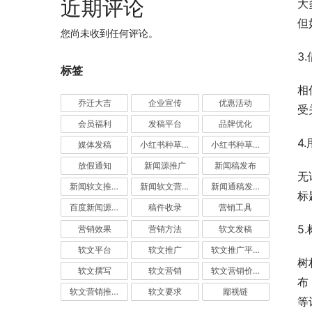
近期评论
大
但
您尚未收到任何评论。
3
标签
相
乔迁大吉
企业宣传
优惠活动
受
会员福利
发稿平台
品牌优化
4
媒体发稿
小红书种草推广
小红书种草营销
放假通知
新闻源推广
新闻稿发布
无
新闻软文推广发稿
新闻软文营销推广
新闻通稿发布推广
标
百度新闻源发布
稿件收录
营销工具
5
营销效果
营销方法
软文发稿
软文平台
软文推广
软文推广平台
树
软文撰写
软文营销
软文营销价值
布
软文营销推广
软文要求
鄙视链
等