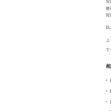
写
使
写
以
上
下
相