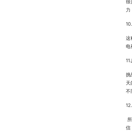
很
力
1
这
电
1
挑
天
不
1
 所谓设置奖励，就是在软文中设计一些小奖励来吸引客户。比如作者经常写“更多优惠信息，也可以关注XX官网和微
信