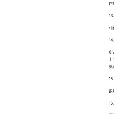
作
1
相
1
所
十
就
1
很
1