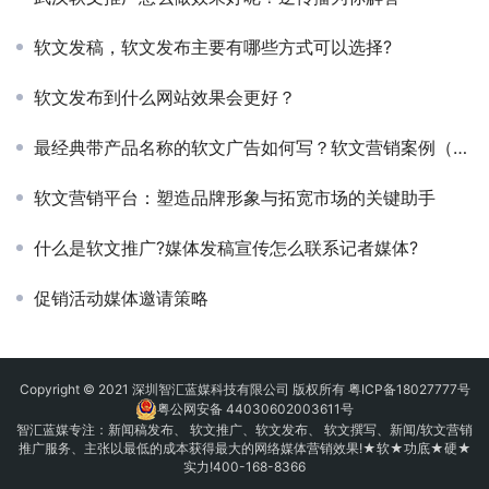
软文发稿，软文发布主要有哪些方式可以选择?
软文发布到什么网站效果会更好？
最经典带产品名称的软文广告如何写？软文营销案例（范例）
软文营销平台：塑造品牌形象与拓宽市场的关键助手
什么是软文推广?媒体发稿宣传怎么联系记者媒体?
促销活动媒体邀请策略
Copyright © 2021 深圳智汇蓝媒科技有限公司 版权所有
粤ICP备18027777号
粤公网安备 44030602003611号
智汇蓝媒专注：
新闻稿发布
、
软文推广
、
软文发布
、 软文撰写、新闻/软文营销
推广服务、主张以最低的成本获得最大的网络媒体营销效果!★软★功底★硬★
实力!400-168-8366