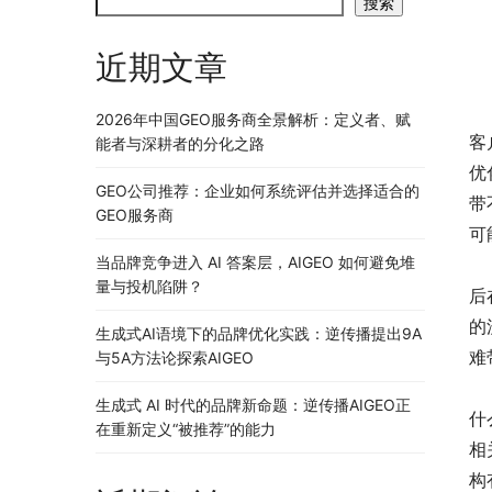
搜索
近期文章
作
2026年中国GEO服务商全景解析：定义者、赋
客
能者与深耕者的分化之路
优
GEO公司推荐：企业如何系统评估并选择适合的
带
GEO服务商
可
当品牌竞争进入 AI 答案层，AIGEO 如何避免堆
但
量与投机陷阱？
后
的
生成式AI语境下的品牌优化实践：逆传播提出9A
难
与5A方法论探索AIGEO
那
生成式 AI 时代的品牌新命题：逆传播AIGEO正
什
在重新定义“被推荐”的能力
相
构