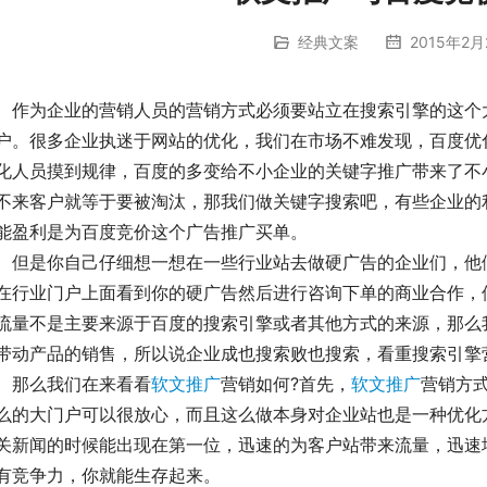
经典文案
2015年2月
为企业的营销人员的营销方式必须要站立在搜索引擎的这个大
户。很多企业执迷于网站的优化，我们在市场不难发现，百度优
化人员摸到规律，百度的多变给不小企业的关键字推广带来了不
不来客户就等于要被淘汰，那我们做关键字搜索吧，有些企业的
能盈利是为百度竞价这个广告推广买单。
是你自己仔细想一想在一些行业站去做硬广告的企业们，他们
在行业门户上面看到你的硬广告然后进行咨询下单的商业合作，
流量不是主要来源于百度的搜索引擎或者其他方式的来源，那么
带动产品的销售，所以说企业成也搜索败也搜索，看重搜索引擎
么我们在来看看
软文推广
营销如何?首先，
软文推广
营销方
么的大门户可以很放心，而且这么做本身对企业站也是一种优化
关新闻的时候能出现在第一位，迅速的为客户站带来流量，迅速
有竞争力，你就能生存起来。