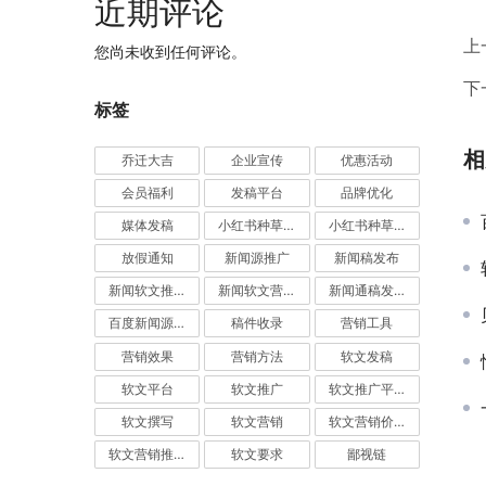
近期评论
上
您尚未收到任何评论。
下
标签
相
乔迁大吉
企业宣传
优惠活动
会员福利
发稿平台
品牌优化
媒体发稿
小红书种草推广
小红书种草营销
放假通知
新闻源推广
新闻稿发布
新闻软文推广发稿
新闻软文营销推广
新闻通稿发布推广
百度新闻源发布
稿件收录
营销工具
营销效果
营销方法
软文发稿
软文平台
软文推广
软文推广平台
软文撰写
软文营销
软文营销价值
软文营销推广
软文要求
鄙视链