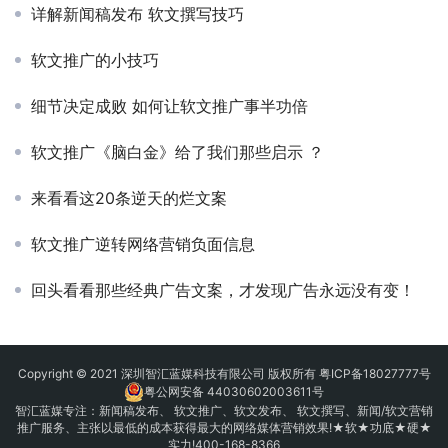
详解新闻稿发布 软文撰写技巧
软文推广的小技巧
细节决定成败 如何让软文推广事半功倍
软文推广《脑白金》给了我们那些启示 ？
来看看这20条逆天的烂文案
软文推广逆转网络营销负面信息
回头看看那些经典广告文案，才发现广告永远没有变！
Copyright © 2021 深圳智汇蓝媒科技有限公司 版权所有
粤ICP备18027777号
粤公网安备 44030602003611号
智汇蓝媒专注：
新闻稿发布
、
软文推广
、
软文发布
、 软文撰写、新闻/软文营销
推广服务、主张以最低的成本获得最大的网络媒体营销效果!★软★功底★硬★
实力!400-168-8366