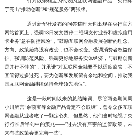
	　　针对以余额宝为代表的互联网金融产品，央行终
于亮出“推动创新”和“规范服务”两张牌。
	　　通过新华社发布的问答稿昨天也出现在央行官方
网站首页上，强调13日发文暂停二维码支付业务和虚拟信用
卡业务“意在防控风险”，“鼓励互联网金融发展创新的理念、
方向、政策始终没有改变，也不会改变。强调消费者权益保
护、强调防范风险、强调更好地服务实体经济，与鼓励创新
是并行不悖的”，并承诺“对互联网金融要予以适度监管，不
宜管得过多过死，要为创新和发展留有余地和空间，推动我
国互联网金融继续保持全球领先地位”。
	　　这是一段时间以来的总结陈词。尽管两会期间周
小川所言“余额宝等金融产品肯定不会取缔”，曾令众多互联
网金融从业者吃了一颗定心丸，但显然，他们当时轻视了央
行行长后半句中的预兆——“过去没有严密的监管政策，未
来有些政策会更完善一些”。