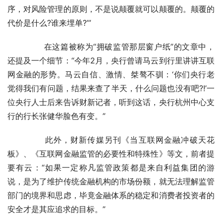
序，对风险管理的原则，不是说颠覆就可以颠覆的。颠覆的
代价是什么?谁来埋单?’”
	　　在这篇被称为“拥破监管那层窗户纸”的文章中，
还提及一个细节：“今年2月，央行曾请马云到行里讲讲互联
网金融的形势。马云自信、激情、桀骜不驯：‘你们央行老
觉得我们有问题，结果来查了半天，什么问题也没有吧?!’一
位央行人士后来告诉财新记者，听到这话，央行杭州中心支
行的行长张健华脸色有变。”
	　　此外，财新传媒另刊《当互联网金融冲破天花
板》、《互联网金融监管的必要性和特殊性》等文，前者提
要有云：“如果一定称凡监管政策都是来自利益集团的游
说，是为了维护传统金融机构的市场份额，就无法理解监管
部门的境界和思虑，毕竟金融体系的稳定和消费者投资者的
安全才是其应追求的目标。”