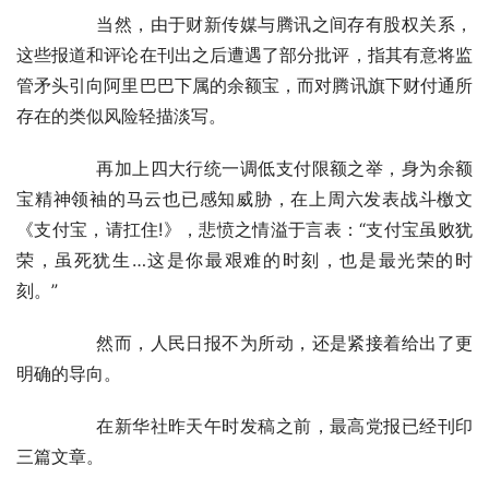
	　　当然，由于财新传媒与腾讯之间存有股权关系，
这些报道和评论在刊出之后遭遇了部分批评，指其有意将监
管矛头引向阿里巴巴下属的余额宝，而对腾讯旗下财付通所
存在的类似风险轻描淡写。
	　　再加上四大行统一调低支付限额之举，身为余额
宝精神领袖的马云也已感知威胁，在上周六发表战斗檄文
《支付宝，请扛住!》，悲愤之情溢于言表：“支付宝虽败犹
荣，虽死犹生…这是你最艰难的时刻，也是最光荣的时
刻。”
	　　然而，人民日报不为所动，还是紧接着给出了更
明确的导向。
	　　在新华社昨天午时发稿之前，最高党报已经刊印
三篇文章。