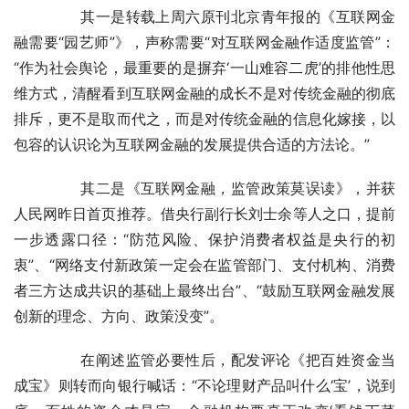
	　　其一是转载上周六原刊北京青年报的《互联网金
融需要“园艺师”》，声称需要“对互联网金融作适度监管”：
“作为社会舆论，最重要的是摒弃‘一山难容二虎’的排他性思
维方式，清醒看到互联网金融的成长不是对传统金融的彻底
排斥，更不是取而代之，而是对传统金融的信息化嫁接，以
包容的认识论为互联网金融的发展提供合适的方法论。”
	　　其二是《互联网金融，监管政策莫误读》，并获
人民网昨日首页推荐。借央行副行长刘士余等人之口，提前
一步透露口径：“防范风险、保护消费者权益是央行的初
衷”、“网络支付新政策一定会在监管部门、支付机构、消费
者三方达成共识的基础上最终出台”、“鼓励互联网金融发展
创新的理念、方向、政策没变”。
	　　在阐述监管必要性后，配发评论《把百姓资金当
成宝》则转而向银行喊话：“不论理财产品叫什么‘宝’，说到