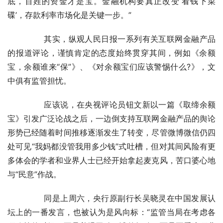
底，百姓的资金才是宝。金融机构要真正改变‘看钱下菜
碟’，存款利率市场化是关键一步。”
	　　其实，纵观人民日报一系列有关互联网金融产品
的报道评论，谨慎肯定的态度始终贯穿其间，例如《余额
宝，余额谁来“保”》、《对余额宝们应该警惕什么?》，文
中俱有监管担忧。
	　　应该说，在央视评论员钮文新以一篇《取缔余额
宝》引发广泛论战之后，一边倒支持互联网金融产品的舆论
形势已经随着时间推移逐渐发生了转变，尽管微博微信仍四
处可见“我妈都没管我用多少钱”式吐槽，但对其间风险有更
多体会的学者和业界人士已经开始拿起麦克风，苦口婆心地
与“民意”作战。
	　　同是上周六，央行原副行长吴晓灵在中国发展认
坛上的一番发言，也被认为是风向标：“监管当局在考虑各