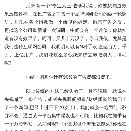
	　　后来有一个“专业人士”告诉我说，你要想知道效
果应该这样，在投广告之前找一个品牌调研公司的做一轮调
研，对现在各个指数做一个维度的标定。做完广告之后， 
再找这个公司重新做一次调研，中间会有一个差值，你就知
道有没有效果了。呵呵，又几十万没了，你当我傻。尤其是
我们这种互联网公司，我明明可以有N种手段 直达百万、千
万、上亿用户，我们花这么多钱绕来绕去养肥别人，搞毛
呢?
	　　小结：初步估计有90%的广告费都浪费了。
	　　以上传统的方法已经失效了。且不说钱，就说在
央视做了一条广告，或者央视新闻频道/财经频道给我们上
了一条新闻(已经上过不下20次了)，我们就会一炮而红 吗?
并不会。通过某一平台集中爆发也不可能，比如我在知乎有
一个万赞热帖，又如何呢?写个文案做个海报就能火?你现在