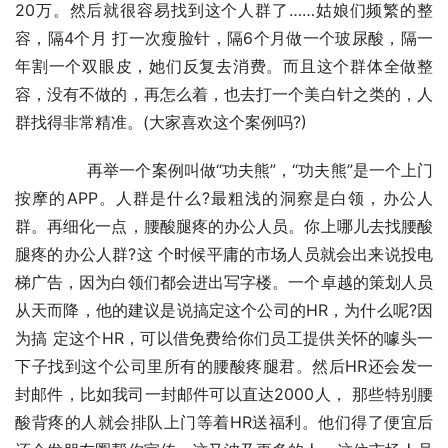
20万。然后就很容易找到这个人群了……姑娘们频繁的整
容，隔4个月 打一次瘦脸针，隔6个月做一个玻尿酸，隔一
年割一个双眼皮，她们反复去消费。而且这个群体全做整
容，没有不做的，再怎么着，也去打一个美白针之类的，人
群找得非常精准。(大家喜欢这个案例吗?)
	　　再举一个案例叫做“功夫熊”，“功夫熊”是一个上门
按摩的APP。人群是什么?最粗浅的洞察是白领，办公人
群。再细化一点，腰酸腿疼的办公人员。你上哪儿去找腰酸
腿疼的办公人群?这 个时候平庸的市场人员就会出来说投电
梯广告，因为白领们都会进出写字楼。一个卓越的策划人员
从天而降，他的建议是说搞定这个公司的HR，为什么呢?因
为搞 定这个HR，可以借免费给你们员工提供关怀的噱头一
下子找到这个公司里所有的腰酸疼腿君。然后HR还会发一
封邮件，比如我司一封邮件可以直达2000人， 那些特别腰
酸背疼的人就会排队上门等着HR送福利。他们得了便宜后