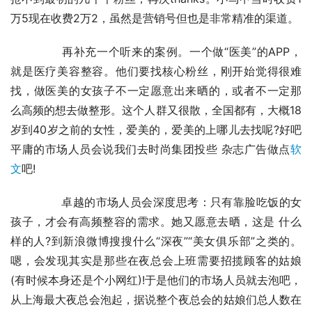
万5现在收费2万2，虽然是营销号但也是非常精准的渠道。
	　　再补充一个听来的案例。一个做“医美”的APP，
就是医疗美容整容。他们要找核心粉丝，刚开始觉得很难
找，做医美的女孩子不一定愿意出来晒的，或者不一定那 
么高频的想去做整形。这个人群又很散，全国都有，大概18
岁到40岁之前的女性，爱美的，爱美的上哪儿去找呢?好吧
平庸的市场人员会说我们去时尚集团投些 杂志广告做点
软
文
吧!
	　　卓越的市场人员会深度思考：只有靠脸吃饭的女
孩子，才会有高频整容的需求。她又愿意去晒，这是 什么
样的人?到新浪微博搜搜什么“深夜”“美女俱乐部”之类的。
嗯，会发现其实是那些在夜总会上班需要招揽顾客的姑娘
(有时候本身还是个小网红)!于是他们的市场人员就去泡吧，
从上海最大夜总会泡起，据说整个夜总会的姑娘们总人数在