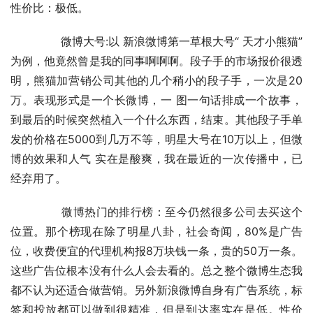
性价比：极低。
	　　微博大号:以 新浪微博第一草根大号“ 天才小熊猫”
为例，他竟然曾是我的同事啊啊啊。段子手的市场报价很透
明，熊猫加营销公司其他的几个稍小的段子手，一次是20
万。表现形式是一个长微博，一 图一句话排成一个故事，
到最后的时候突然植入一个什么东西，结束。其他段子手单
发的价格在5000到几万不等，明星大号在10万以上，但微
博的效果和人气 实在是酸爽，我在最近的一次传播中，已
经弃用了。
	　　微博热门的排行榜：至今仍然很多公司去买这个
位置。那个榜现在除了明星八卦，社会奇闻，80%是广告
位，收费便宜的代理机构报8万块钱一条，贵的50万一条。
这些广告位根本没有什么人会去看的。总之整个微博生态我
都不认为还适合做营销。另外新浪微博自身有广告系统，标
签和投放都可以做到很精准，但是到达率实在是低。性价