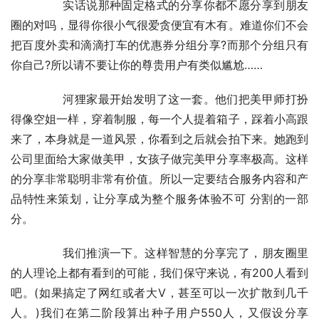
	　　实话说那种固定格式的分享你都不愿分享到朋友
圈的对吗，显得你很小气很爱贪便宜有木有。难道你们不会
把百度外卖和滴滴打车的优惠券分组分享?而那个分组只有
你自己?所以请不要让你的尊贵用户有类似尴尬……
	　　河狸家最开始发明了这一套。他们把美甲师打扮
得像空姐一样，穿着制服，每一个人提着箱子，踩着小高跟
来了，本身就是一道风景，你看到之后就会拍下来。她跑到 
公司里面给大家做美甲，女孩子做完美甲分享率极高。这样
的分享非常聪明非常有价值。所以一定要结合服务内容和产
品特性来策划，让分享成为整个服务体验不可 分割的一部
分。
	　　我们推演一下。这样智慧的分享完了，朋友圈里
的人理论上都有看到的可能，我们保守来说，有200人看到
吧。(如果搞定了网红或者大V，甚至可以一次扩散到几千
人。)我们在第二阶段算出种子用户550人，又假设分享