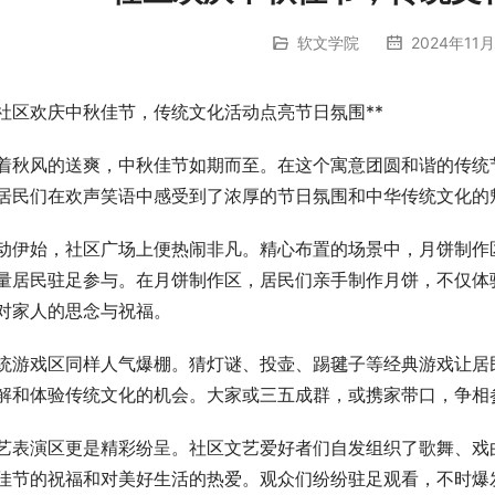
软文学院
2024年11月
*社区欢庆中秋佳节，传统文化活动点亮节日氛围**
着秋风的送爽，中秋佳节如期而至。在这个寓意团圆和谐的传统
居民们在欢声笑语中感受到了浓厚的节日氛围和中华传统文化的
动伊始，社区广场上便热闹非凡。精心布置的场景中，月饼制作
量居民驻足参与。在月饼制作区，居民们亲手制作月饼，不仅体
对家人的思念与祝福。
统游戏区同样人气爆棚。猜灯谜、投壶、踢毽子等经典游戏让居
解和体验传统文化的机会。大家或三五成群，或携家带口，争相
艺表演区更是精彩纷呈。社区文艺爱好者们自发组织了歌舞、戏
佳节的祝福和对美好生活的热爱。观众们纷纷驻足观看，不时爆