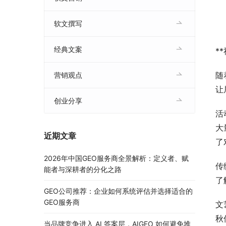
软文撰写
经典文案
*
随
营销观点
让
创业分享
活
大
近期文章
了
2026年中国GEO服务商全景解析：定义者、赋
传
能者与深耕者的分化之路
了
GEO公司推荐：企业如何系统评估并选择适合的
GEO服务商
文
秋
当品牌竞争进入 AI 答案层，AIGEO 如何避免堆