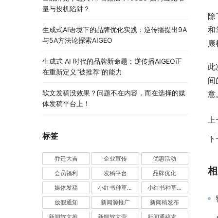
量与投机陷阱？
除
和
生成式AI语境下的品牌优化实践：逆传播提出9A
与5A方法论探索AIGEO
康
生成式 AI 时代的品牌新命题：逆传播AIGEO正
此
在重新定义“被推荐”的能力
间
软文发稿没效果？问题不在内容，而在选择的媒
意
体发稿平台上！
上
标签
下
乔迁大吉
企业宣传
优惠活动
相
会员福利
发稿平台
品牌优化
媒体发稿
小红书种草推广
小红书种草营销
放假通知
新闻源推广
新闻稿发布
新闻软文推广发稿
新闻软文营销推广
新闻通稿发布推广