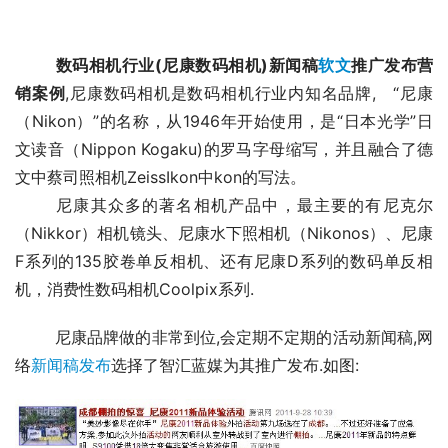
数码相机行业(尼康数码相机)新闻稿
软文
推广发布营
销案例
,尼康数码相机是数码相机行业内知名品牌,　“尼康
（Nikon）”的名称，从1946年开始使用，是“日本光学”日
文读音（Nippon Kogaku)的罗马字母缩写，并且融合了德
文中蔡司照相机ZeissIkon中kon的写法。
	尼康其众多的著名相机产品中，最主要的有尼克尔
（Nikkor）相机镜头、尼康水下照相机（Nikonos）、尼康
F系列的135胶卷单反相机、还有尼康D系列的数码单反相
机，消费性数码相机Coolpix系列.
	尼康品牌做的非常到位,会定期不定期的活动新闻稿,网
络
新闻稿发布
选择了智汇蓝媒为其推广发布.如图: