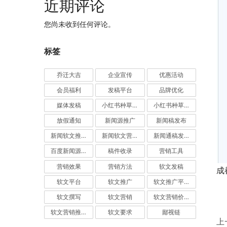
近期评论
您尚未收到任何评论。
标签
乔迁大吉
企业宣传
优惠活动
会员福利
发稿平台
品牌优化
媒体发稿
小红书种草推广
小红书种草营销
放假通知
新闻源推广
新闻稿发布
新闻软文推广发稿
新闻软文营销推广
新闻通稿发布推广
百度新闻源发布
稿件收录
营销工具
营销效果
营销方法
软文发稿
成
软文平台
软文推广
软文推广平台
软文撰写
软文营销
软文营销价值
软文营销推广
软文要求
鄙视链
上