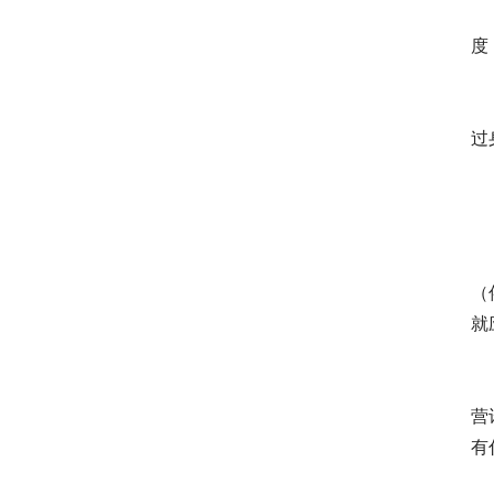
备
度
备
过
备
比
（
就
在
营
有