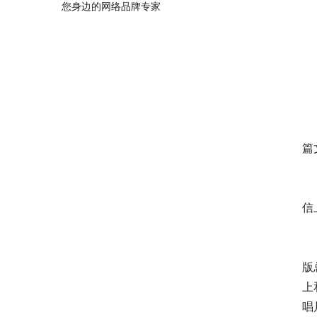
您身边的网络品牌专家
整
在
篇
互
信
相
版
上
唱