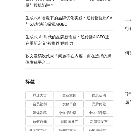
量与投机陷阱？
本
生成式AI语境下的品牌优化实践：逆传播提出9A
一
与5A方法论探索AIGEO
行
生成式 AI 时代的品牌新命题：逆传播AIGEO正
在重新定义“被推荐”的能力
真
何
软文发稿没效果？问题不在内容，而在选择的媒
体发稿平台上！
标签
中
“
乔迁大吉
企业宣传
优惠活动
属
会员福利
发稿平台
品牌优化
媒体发稿
小红书种草推广
小红书种草营销
本
放假通知
新闻源推广
新闻稿发布
新闻软文推广发稿
新闻软文营销推广
新闻通稿发布推广