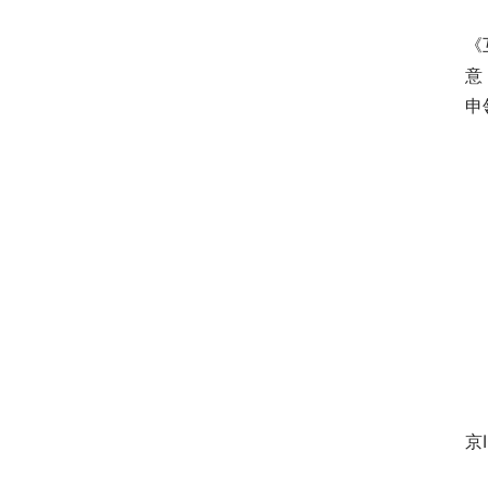
尽
《
意
申
当
在
答
在
京