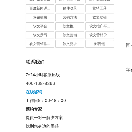
第
百度新闻源发布
稿件收录
营销工具
营销效果
营销方法
软文发稿
本
软文平台
软文推广
软文推广平台
软文撰写
软文营销
软文营销价值
本
软文营销推广
软文要求
鄙视链
围
（
联系我们
字
7*24小时客服热线
400-168-8366
（
在线咨询
工作日9：00-18：00
（
预约专家
提供一对一解决方案
（
找到您身边的困惑