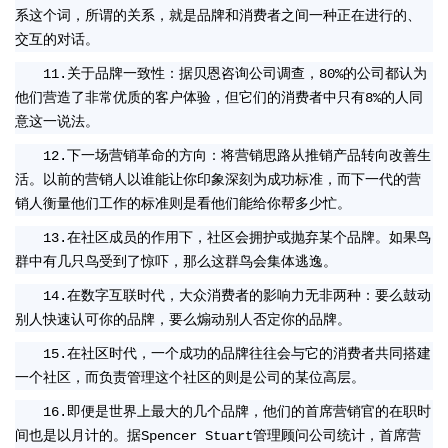
系这个词，所谓的关系，就是品牌和消费者之间一种正在进行的、
交互的对话。
11.关于品牌一致性：据贝恩咨询公司调查，80%的公司都认为
他们营造了非常优质的客户体验，但它们的消费者中只有8%的人同
意这一说法。
12.下一场营销革命的方向：将营销思路从推销产品转向改善生
活。以前的营销人以谁能让你印象深刻为成功标准，而下一代的营
销人衡量他们工作的标准则是看他们能给你帮多少忙。
13.在社区成员的作用下，社区会拥护或抛弃某个品牌。如果鸟
群中有几只鸟受到了惊吓，那么这群鸟会集体逃逸。
14.在数字互联时代，大众消费者的影响力无非两种：要么鼓动
别人快速认可你的品牌，要么煽动别人否定你的品牌。
15.在社区时代，一个成功的品牌往往会与它的消费者共同搭建
一个社区，而负责管理这个社区的则是公司的某位高层。
16.即便是世界上最大的几个品牌，他们的首席营销官的在职时
间也是以月计的。据Spencer Stuart管理顾问公司统计，首席营