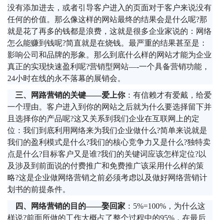
没有添加进去，或者引导客户进入的页面对于客户来说没有
任何的价值。那么像这样的网站最终的结果会是什么呢?那
就是花了再多的钱都是浪费，这就是很多企业家说的：网络
怎么能赚到钱呢?简直就是在烧钱。最严重的结果甚至是：
影响公司和品牌的形象。那么到底什么样的网站才能为企业
真正的实现快速盈利呢?营销型网站—-一个具备营销功能，
24小时在线的永不落幕的展销会。
三、网路营销的关键——爱上你
：有信赖才有爱戴，给爱
一个理由。客户进入到你的网站之后就为什么要选择留下并
且选择你的产品呢?这又关系到我们企业在互联网上的定
位：我们到底利用网络来为我们企业做什么?简单来说就是
我们的盈利模式是什么?我们的核心竞争力又是什么?独特卖
点是什么?目标客户又是谁?我们的关键词应该怎样定位?以
及涉及到前面说的付费推广和免费推广该采用什么样的策
略?这是企业做网络营销之前必须考虑以及做好网络营销计
划书的前提条件。
四、网络营销的目的——娶回家
：5%=100%，为什么这
样说?前面所做的工作大概占了整个过程中的95%，在最后