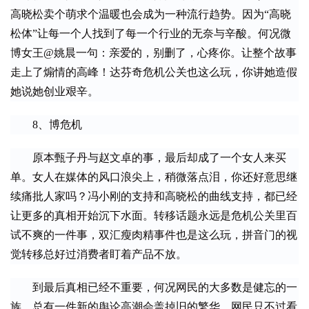
高晓松卖个萌求个温暖也会成为一种流行趋势。因为“高晓
松体”让每一个人找到了每一个行业的无奈与辛酸。何况微
博女王@姚晨一句：亲爱的，别删了，心疼你。让整个故事
走上了煽情的高峰！达芬奇危机公关也这么玩，你讲她造假
她说她创业艰辛。
　　8、博危机
　　原本甄子丹与赵文卓的事，最后却成了一个女人来买
单。女人在媒体的风口浪尖上，稍微落点泪，你还好意思继
续痛批人家吗？冯小刚的支持和高晓松的曲线支持，都已经
让更多的真相开始沉下水面。转移话题永远是危机公关里百
试不爽的一件事，双汇瘦肉精事件也是这么玩，拼音门的视
觉转移总好过消费者盯着产品不放。
　　到最后真相已经不重要，何况网民的大多数是健忘的一
族，总有一件新的舆论高潮会盖掉旧的繁华，网民只不过看