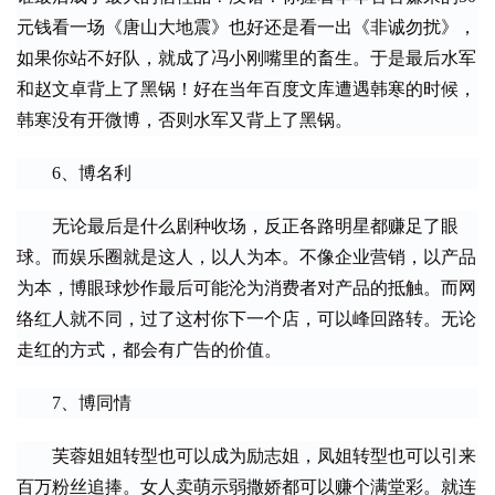
元钱看一场《唐山大地震》也好还是看一出《非诚勿扰》，
如果你站不好队，就成了冯小刚嘴里的畜生。于是最后水军
和赵文卓背上了黑锅！好在当年百度文库遭遇韩寒的时候，
韩寒没有开微博，否则水军又背上了黑锅。
　　6、博名利
　　无论最后是什么剧种收场，反正各路明星都赚足了眼
球。而娱乐圈就是这人，以人为本。不像企业营销，以产品
为本，博眼球炒作最后可能沦为消费者对产品的抵触。而网
络红人就不同，过了这村你下一个店，可以峰回路转。无论
走红的方式，都会有广告的价值。
　　7、博同情
　　芙蓉姐姐转型也可以成为励志姐，凤姐转型也可以引来
百万粉丝追捧。女人卖萌示弱撒娇都可以赚个满堂彩。就连