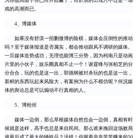
为你驳回面子你已经开始赢了，而舒淇的出现只不过是一场
戏的高潮而已。
　　4、博媒体
　　如果没有舒淇一招删微博的险棋，媒体会压倒性的推动
吗？至于媒体报道是否属实，都会推动跟风不调研的媒体。
一旦媒体造势成功，无理也能博三分势，因为柯南只是动画
片里的小伙子，娱乐圈真相不止一个！谢霆锋与张柏芝的分
分合合，玩的也是这一出，郭德纲被封杀玩的也是这一出，
新鲜的东西玩起来风险大，有案例为什么不模仿呢？何况媒
体的舆论总是可以煽动不行真相的人。
　　5、博粉丝
　　媒体一边倒，那么草根媒体自然也会一边倒，真相有时
候就是这样，高手也总是来自民间。那么谁来挽回这场败局
谁最后成了最大的牺牲品？没错！你握着辛辛苦苦赚来的50