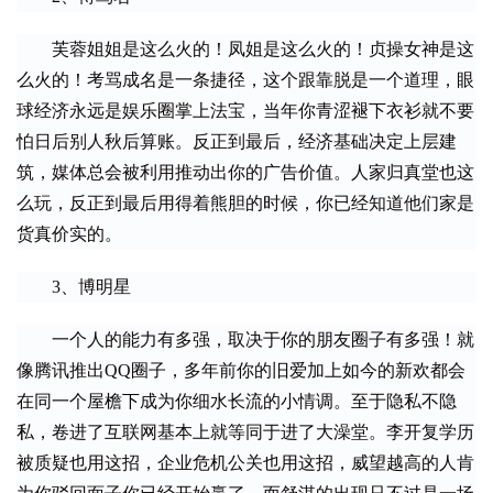
　　芙蓉姐姐是这么火的！凤姐是这么火的！贞操女神是这
么火的！考骂成名是一条捷径，这个跟靠脱是一个道理，眼
球经济永远是娱乐圈掌上法宝，当年你青涩褪下衣衫就不要
怕日后别人秋后算账。反正到最后，经济基础决定上层建
筑，媒体总会被利用推动出你的广告价值。人家归真堂也这
么玩，反正到最后用得着熊胆的时候，你已经知道他们家是
货真价实的。
　　3、博明星
　　一个人的能力有多强，取决于你的朋友圈子有多强！就
像腾讯推出QQ圈子，多年前你的旧爱加上如今的新欢都会
在同一个屋檐下成为你细水长流的小情调。至于隐私不隐
私，卷进了互联网基本上就等同于进了大澡堂。李开复学历
被质疑也用这招，企业危机公关也用这招，威望越高的人肯