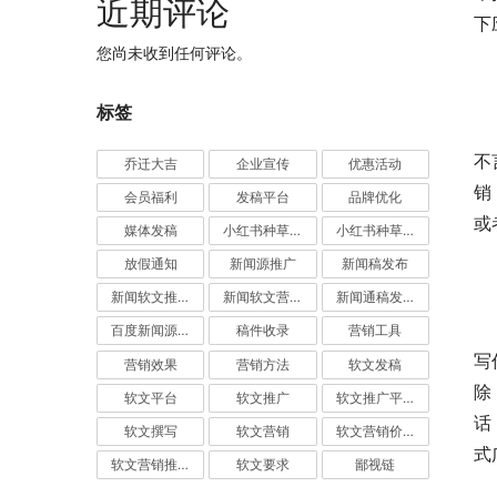
近期评论
下
您尚未收到任何评论。
　
标签
　
不
乔迁大吉
企业宣传
优惠活动
销
会员福利
发稿平台
品牌优化
或
媒体发稿
小红书种草推广
小红书种草营销
放假通知
新闻源推广
新闻稿发布
　
新闻软文推广发稿
新闻软文营销推广
新闻通稿发布推广
　
百度新闻源发布
稿件收录
营销工具
写
营销效果
营销方法
软文发稿
除
软文平台
软文推广
软文推广平台
话
软文撰写
软文营销
软文营销价值
式
软文营销推广
软文要求
鄙视链