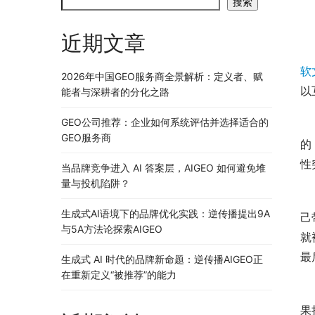
搜索
近期文章
软
2026年中国GEO服务商全景解析：定义者、赋
以
能者与深耕者的分化之路
GEO公司推荐：企业如何系统评估并选择适合的
 
GEO服务商
的
性
当品牌竞争进入 AI 答案层，AIGEO 如何避免堆
量与投机陷阱？
　
生成式AI语境下的品牌优化实践：逆传播提出9A
己
与5A方法论探索AIGEO
就
最
生成式 AI 时代的品牌新命题：逆传播AIGEO正
在重新定义“被推荐”的能力
　
果