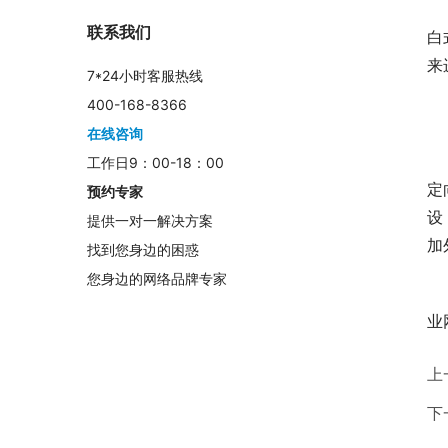
　
联系我们
白
来
7*24小时客服热线
400-168-8366
　
在线咨询
　
工作日9：00-18：00
定
预约专家
设
提供一对一解决方案
加
找到您身边的困惑
您身边的网络品牌专家
　
业
上
下