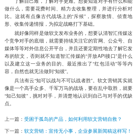
	了解自己难，了解对手更难。想要知道对手有什么和能
做什么，需要花费时间、精力去收集整理，并进行分析对
比。这就有点像古代战场上的“斥候”，探察敌情、侦查地
形、收集传递情报，为拟定战略打下基础。
	就好像同样是做软文发布业务的，想要认清智汇传媒这
个竞争对手的底细，就需要持续关注它的官网、公众号、自
媒体等等对外信息公开平台，并且还要定期性地去了解它发
布的软文，否则就不知道智汇传媒的“开放API接口”是什么
以及建立这一业务的目的、最近推出了“红包活动”等等内
容，自然也就无法做到“知彼”。
	兵法有云“知可以战与不可以战者胜”。软文营销其实就
像是一个高手众多、千军万马的战场，要在乱中取胜，就要
“知己知彼”，挑对对手，并清楚地认识到自己与对手的优缺
点。
上一篇：
受困于孤岛的产品，如何利用软文营销自救？
下一篇：
软文营销：宣传无小事，企业参展新闻稿这样写！