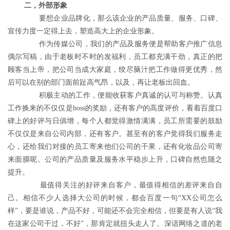
二，外部形象
	　　要想企业品牌化，那么该企业的产品质量、服务、口碑、
宣传力度一定得上去，塑造高大上的企业形象。
	　　作为传媒公司，我们的产品及服务便是帮助客户推广信息
偶尔写稿，由于老板时不时的发福利，员工都充满干劲，真正的把
顾客当上帝，把公司当成大家庭，绞尽脑汁把工作做得更优秀，然
后可以在别的部门面前趾高气昂，以及，再让老板出回血。
	　　积极主动的工作，便能收获客户真诚的认可与称赞。认真
工作换来的不仅仅是boss的奖励，还有客户的高度评价，看着百度口
碑上的好评与日俱增，每个人都觉得激情满满，员工所需要的鼓励
不仅仅是来自公司内部，还有客户。甚至有的客户觉得我们服务走
心，还给我们对接的员工寄来他们公司的干果，还有化妆品公司寄
来面膜呢。公司的产品质量及服务水平稳步上升，口碑自然也随之
提升。
	　　最值得关注的好评来自客户，最值得相信的差评来自自
己。相信不少人选择大公司的时候，都会百度一句“XX公司怎么
样”，要是谁说，产品不好，可能还不会完全相信，但要是有人说“我
在这家公司干过，不好”，那肯定就扭头走人了。深谙网络之道的老