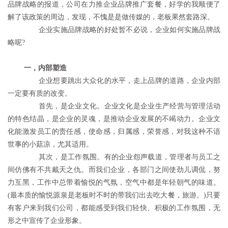
品牌战略的报道，公司在力推企业品牌推广套餐，好学的我顺便了
解了该政策的周边，发现，不愧是是做传媒的，老板果然套路深。
	　　企业实施品牌战略的好处暂不必说，企业如何实施品牌战
略呢?
一，内部塑造
	　　企业想要跳出大众化的水平，走上品牌的道路，企业内部
一定要有质的改变。
	　　首先，是企业文化。企业文化是企业生产经营与管理活动
的特色结晶，是企业的灵魂，是推动企业发展的不竭动力。企业文
化能激发员工的责任感，使命感，归属感，荣誉感，对我这种不谙
世事的小菇凉，尤其适用。
	　　其次，是工作氛围。有的企业怨声载道，管理者与员工之
间仿佛有不共戴天之仇。而我们企业，各部门之间使劲儿调侃，努
力互黑，工作中总带着愉悦的气氛，空气中都是年轻朝气的味道。
(最本质的愉悦源泉是老板时不时的带我们出去吃大餐，旅游。)只要
有客户来到我们公司，都能感受到我们轻快、积极的工作氛围，无
形之中宣传了企业形象。