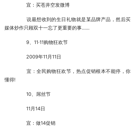
	　　宜：买苍井空发微博
	　　说最想收到的生日礼物就是某品牌产品，然后买
媒体炒作只顾双十一忘了更重要的事……
	　　9、11·11购物狂欢节
	　　2009年11月11日
	　　宜：全民购物狂欢节，热点促销根本不能停，你
懂得!
	　　10、屌丝节
	　　11月14日
	　　宜：做14促销