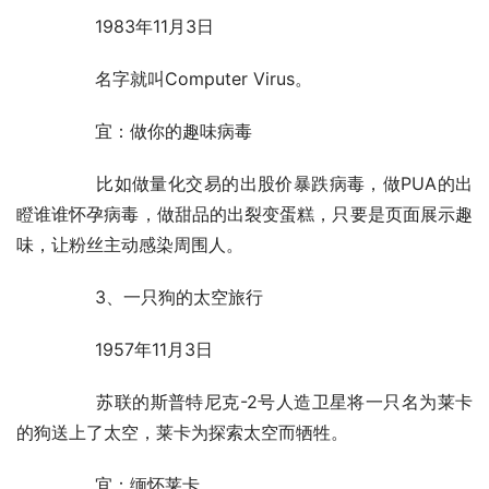
	　　1983年11月3日
	　　名字就叫Computer Virus。
	　　宜：做你的趣味病毒
	　　比如做量化交易的出股价暴跌病毒，做PUA的出
瞪谁谁怀孕病毒，做甜品的出裂变蛋糕，只要是页面展示趣
味，让粉丝主动感染周围人。
	　　3、一只狗的太空旅行
	　　1957年11月3日
	　　苏联的斯普特尼克-2号人造卫星将一只名为莱卡
的狗送上了太空，莱卡为探索太空而牺牲。
	　　宜：缅怀莱卡