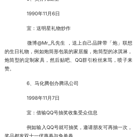
	　　1990年11月6日
	　　宜：送明星礼物炒作
	　　微博@Mr_凡先生 ，送上自己品牌带「炮」联想
的生日礼物，例如炮筒形包装的家居服，炮筒型的冰淇淋，
炮筒型的定制家具，然后贴吧、QQ群引粉丝来骂，喷子来
赞。
	　　6、马化腾创办腾讯公司
	　　1998年11月7日
	　　宜：借输QQ号抽奖收集受众信息
	　　例如输入QQ号就可抽奖，邀请朋友可再抽一次，
奖品都发双十一优惠券与免单券。