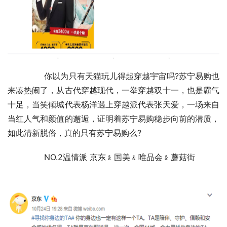
	　　你以为只有天猫玩儿得起穿越宇宙吗?苏宁易购也
来凑热闹了，从古代穿越现代，一举穿越双十一，也是霸气
十足，当笑倾城代表杨洋遇上穿越派代表张天爱，一场来自
当红人气和颜值的邂逅，证明着苏宁易购稳步向前的潜质，
如此清新脱俗，真的只有苏宁易购么?
	　　NO.2温情派 京东﹠国美﹠唯品会﹠蘑菇街