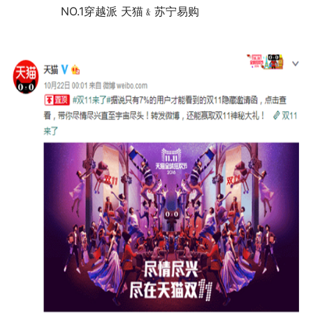
	　　NO.1穿越派 天猫﹠苏宁易购