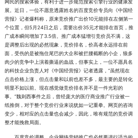
网民的搜索体验，有利于进一步规范搜索引擎行业的健康发
展。近日，一位不愿意透露姓名的百度竞价专员向《中国经
营报》记者爆料称，原来竞价推广出价10元能排在左侧第一
个位置，但5月24日之后，需要出价35元才能排在首页，推
广成本瞬间增加了3.5倍。推广成本猛增引竞价员不满，这
是调整后出现的必然现象，竞价排名，价高者永远排在前
面，受伤的是被拖住尾巴的大企和被拦腰截断的小企，狼多
肉少的竞争中上演着撕逼的血战，但事实上，一位不愿具名
的科技企业负责人对《中国经营报》记者透露，“虽然现在
点击价格上涨，但点击量和以前也差不多，最主要的是转化
明显不如以前。现在感觉做竞价排名并不是一件光彩的
事。”魏则西事件之后，曾经庞大的医疗商业推广行业被一
纸推倒，对于整个竞价行业来说犹如一记重拳。网页的咨询
变少，相对应的点击量也会减少，因此，唯有规范的竞价调
整才能挽救局面。
百度竞价调整，企业网络营销推广也必然要进行适当的