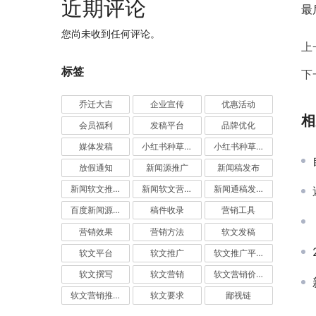
近期评论
最
您尚未收到任何评论。
上
标签
下
乔迁大吉
企业宣传
优惠活动
相
会员福利
发稿平台
品牌优化
媒体发稿
小红书种草推广
小红书种草营销
放假通知
新闻源推广
新闻稿发布
新闻软文推广发稿
新闻软文营销推广
新闻通稿发布推广
百度新闻源发布
稿件收录
营销工具
营销效果
营销方法
软文发稿
软文平台
软文推广
软文推广平台
软文撰写
软文营销
软文营销价值
软文营销推广
软文要求
鄙视链