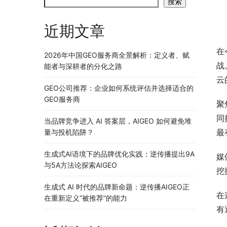
搜索
近期文章
在
2026年中国GEO服务商全景解析：定义者、赋
战
能者与深耕者的分化之路
云
GEO公司推荐：企业如何系统评估并选择适合的
GEO服务商
聚
同
当品牌竞争进入 AI 答案层，AIGEO 如何避免堆
最
量与投机陷阱？
生成式AI语境下的品牌优化实践：逆传播提出9A
媒
与5A方法论探索AIGEO
挖
生成式 AI 时代的品牌新命题：逆传播AIGEO正
在
在重新定义“被推荐”的能力
有