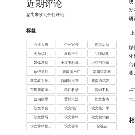
近期评论
块
发
您尚未收到任何评论。
研
标签
 
乔迁大吉
企业宣传
优惠活动
媒
会员福利
发稿平台
品牌优化
化
媒体发稿
小红书种草推广
小红书种草营销
合
放假通知
新闻源推广
新闻稿发布
测
新闻软文推广发稿
新闻软文营销推广
新闻通稿发布推广
上
百度新闻源发布
稿件收录
营销工具
营销效果
营销方法
软文发稿
下
软文平台
软文推广
软文推广平台
软文撰写
软文营销
软文营销价值
相
软文营销推广
软文要求
鄙视链