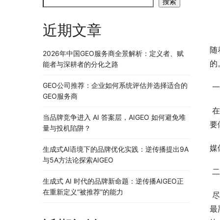
搜索
近期文章
随
2026年中国GEO服务商全景解析：定义者、赋
的
能者与深耕者的分化之路
GEO公司推荐：企业如何系统评估并选择适合的
 
GEO服务商
 在微信上发布软文与微博有点雷同,都属于社交媒体,微信上撰写的软文不能像新闻门户网站那样严厉,应当活跃一些。
当品牌竞争进入 AI 答案层，AIGEO 如何避免堆
要
量与投机陷阱？
媒
生成式AI语境下的品牌优化实践：逆传播提出9A
与5A方法论探索AIGEO
 
生成式 AI 时代的品牌新命题：逆传播AIGEO正
在重新定义“被推荐”的能力
 尽管当今论坛发布软文的热度依然大幅度降低,可是很多热点话题的发生离不开论坛的推波助澜。论坛相对来讲,是审核
最