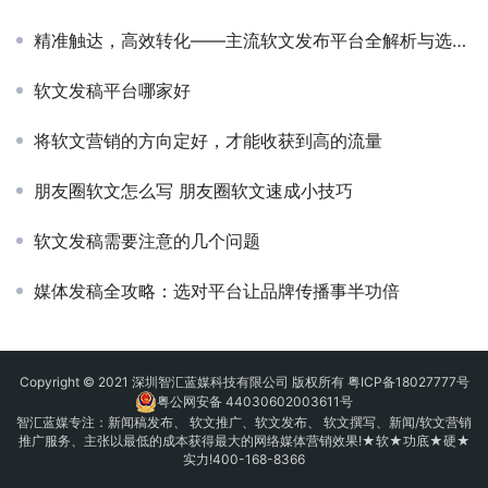
精准触达，高效转化——主流软文发布平台全解析与选择指南
软文发稿平台哪家好
将软文营销的方向定好，才能收获到高的流量
朋友圈软文怎么写 朋友圈软文速成小技巧
软文发稿需要注意的几个问题
媒体发稿全攻略：选对平台让品牌传播事半功倍
Copyright © 2021 深圳智汇蓝媒科技有限公司 版权所有
粤ICP备18027777号
粤公网安备 44030602003611号
智汇蓝媒专注：
新闻稿发布
、
软文推广
、
软文发布
、 软文撰写、新闻/软文营销
推广服务、主张以最低的成本获得最大的网络媒体营销效果!★软★功底★硬★
实力!400-168-8366