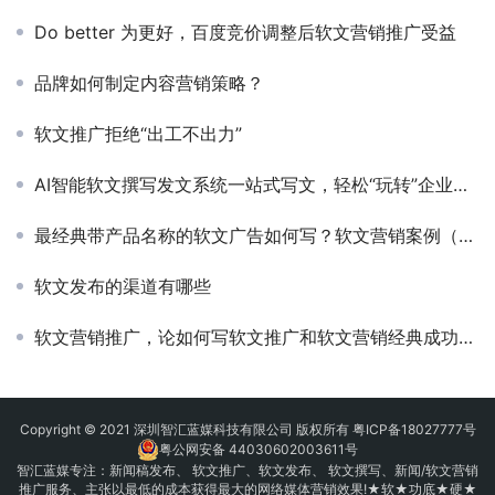
Do better 为更好，百度竞价调整后软文营销推广受益
品牌如何制定内容营销策略？
软文推广拒绝“出工不出力”
AI智能软文撰写发文系统一站式写文，轻松“玩转”企业互联网运营
最经典带产品名称的软文广告如何写？软文营销案例（范例）
软文发布的渠道有哪些
软文营销推广，论如何写软文推广和软文营销经典成功案例
Copyright © 2021 深圳智汇蓝媒科技有限公司 版权所有
粤ICP备18027777号
粤公网安备 44030602003611号
智汇蓝媒专注：
新闻稿发布
、
软文推广
、
软文发布
、 软文撰写、新闻/软文营销
推广服务、主张以最低的成本获得最大的网络媒体营销效果!★软★功底★硬★