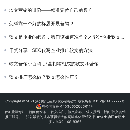
软文营销的进阶——精准定位自己的客户
怎样靠一个好的标题开展营销？
软文是企业的必备，我们该如何准备？才能让企业软文信手拈来？
干货分享：SEO代写企业推广软文的方法
软文营销小百科 那些相辅相成的软文和营销
软文推广怎么做？软文怎么推广？
Copyright © 2021 深圳智汇蓝媒科技有限公司 版权所有
粤ICP备18027777号
粤公网安备 44030602003611号
智汇蓝媒专注：
新闻稿发布
、
软文推广
、
软文发布
、 软文撰写、新闻/软文营销
推广服务、主张以最低的成本获得最大的网络媒体营销效果!★软★功底★硬★
实力!400-168-8366