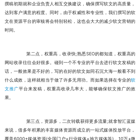
撰稿初期就和企业负责人相互交换建议，确保撰写软文的高质量，
达到客户满意的程度。同时，由于权威性和专业性，我们撰写的软
文在资源平台的审核将会特别轻松，这也会大大的减少软文营销的
时间。
　　第二点，权重高，收录快;熟悉SEO的都知道，权重高的
网站收录往往会好很多。碰到一个不专业的平台去进行软文发稿的
话，一般效果是不好的，写的在好的软文如同石沉大海一般看不到
什么成效，这样就相当于做了许多无用功。而如果选择在专业的
软
文推广
平台来发稿，权重高收录几率大，能够确保软文推广的效
果。
　　第三点，资源多，二次转载获得更多流量;就拿智汇蓝媒
来说，借多年积累的丰富媒体资源而成立的一站式媒体投放平台，
覆盖6000+媒体资源(全国门户+行业媒体+地方媒体等)，10万+微