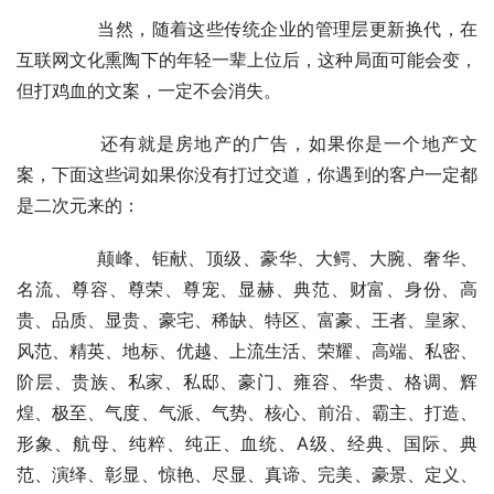
	　　当然，随着这些传统企业的管理层更新换代，在
互联网文化熏陶下的年轻一辈上位后，这种局面可能会变，
但打鸡血的文案，一定不会消失。
	　　还有就是房地产的广告，如果你是一个地产文
案，下面这些词如果你没有打过交道，你遇到的客户一定都
是二次元来的：
	　　颠峰、钜献、顶级、豪华、大鳄、大腕、奢华、
名流、尊容、尊荣、尊宠、显赫、典范、财富、身份、高
贵、品质、显贵、豪宅、稀缺、特区、富豪、王者、皇家、
风范、精英、地标、优越、上流生活、荣耀、高端、私密、
阶层、贵族、私家、私邸、豪门、雍容、华贵、格调、辉
煌、极至、气度、气派、气势、核心、前沿、霸主、打造、
形象、航母、纯粹、纯正、血统、A级、经典、国际、典
范、演绎、彰显、惊艳、尽显、真谛、完美、豪景、定义、