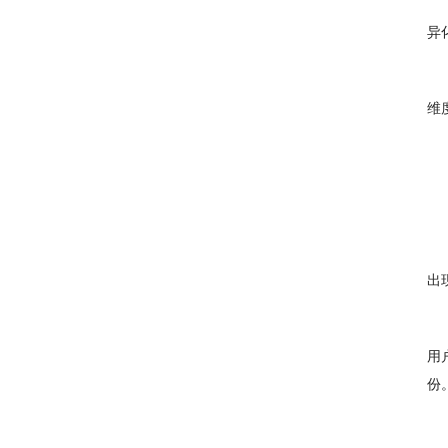
异
维
出
用
份