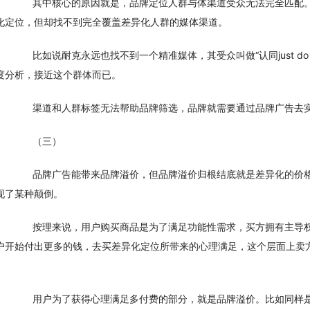
　　其中核心的原因就是，品牌定位人群与体渠道受众无法完全匹配
化定位，但却找不到完全覆盖差异化人群的媒体渠道。
　　比如说耐克永远也找不到一个精准媒体，其受众叫做“认同just d
度分析，接近这个群体而已。
　　渠道和人群标签无法帮助品牌筛选，品牌就需要通过品牌广告去
　　（三）
　　品牌广告能带来品牌溢价，但品牌溢价归根结底就是差异化的价
现了某种颠倒。
　　按理来说，用户购买商品是为了满足功能性需求，买方拥有主导
户开始付出更多的钱，去买差异化定位所带来的心理满足，这个层面上卖
。
　　用户为了获得心理满足多付费的部分，就是品牌溢价。比如同样