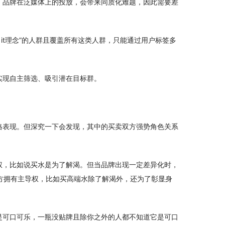
。品牌在泛媒体上的投放，会带来同质化难题，因此需要差
o it理念”的人群且覆盖所有这类人群，只能通过用户标签多
实现自主筛选、吸引潜在目标群。
格表现。但深究一下会发现，其中的买卖双方强势角色关系
权，比如说买水是为了解渴。但当品牌出现一定差异化时，
方拥有主导权，比如买高端水除了解渴外，还为了彰显身
是可口可乐，一瓶没贴牌且除你之外的人都不知道它是可口