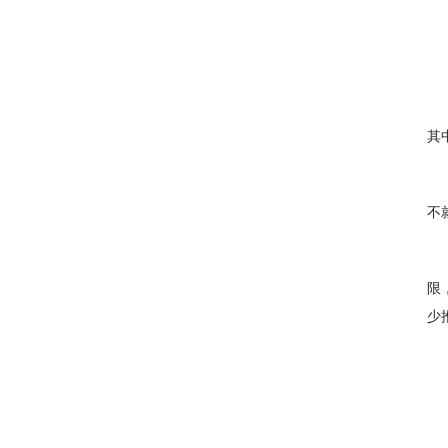
其
不
限
少