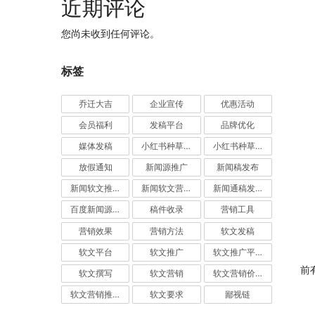
近期评论
您尚未收到任何评论。
标签
乔迁大吉
企业宣传
优惠活动
会员福利
发稿平台
品牌优化
媒体发稿
小红书种草推广
小红书种草营销
放假通知
新闻源推广
新闻稿发布
新闻软文推广发稿
新闻软文营销推广
新闻通稿发布推广
百度新闻源发布
稿件收录
营销工具
营销效果
营销方法
软文发稿
软文平台
软文推广
软文推广平台
前
软文撰写
软文营销
软文营销价值
软文营销推广
软文要求
鄙视链