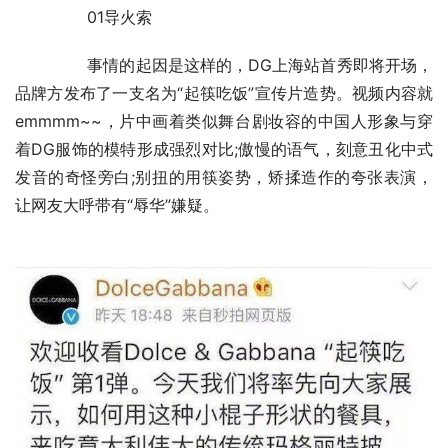
	　　​01导火索
	　　事情的起因是这样的，DG上海站首秀即将开场，
品牌方发布了一支名为“起筷吃饭”宣传片造势。视频内容就
emmmm~~，片中画着类似舞台剧妆容的中国人形象与穿
着DG服饰的模特形成强烈对比;傲慢的语气，刻意丑化中式
发音的奇怪旁白;别扭的用筷姿势，矫揉造作的夸张表演，
让网友大呼带有“辱华”嫌疑。