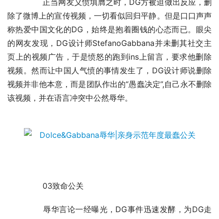
	　　正当网友义愤填膺之时，DG方被迫做出反应，删
除了微博上的宣传视频，一切看似回归平静。但是口口声声
称热爱中国文化的DG，始终是抱着圈钱的心态而已。眼尖
的网友发现，DG设计师StefanoGabbana并未删其社交主
页上的视频广告，于是愤怒的跑到ins上留言，要求他删除
视频。然而让中国人气愤的事情发生了，DG设计师说删除
视频并非他本意，而是团队作出的“愚蠢决定”,自己永不删除
该视频，并在语言冲突中公然辱华。
	　　03致命公关
	　　辱华言论一经曝光，DG事件迅速发酵，为DG走