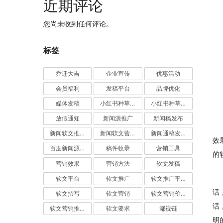
近期评论
您尚未收到任何评论。
标签
乔迁大吉
企业宣传
优惠活动
会员福利
发稿平台
品牌优化
媒体发稿
小红书种草推广
小红书种草营销
放假通知
新闻源推广
新闻稿发布
新闻软文推广发稿
新闻软文营销推广
新闻通稿发布推广
效
百度新闻源发布
稿件收录
营销工具
的
营销效果
营销方法
软文发稿
软文平台
软文推广
软文推广平台
话
软文撰写
软文营销
软文营销价值
话
软文营销推广
软文要求
鄙视链
明