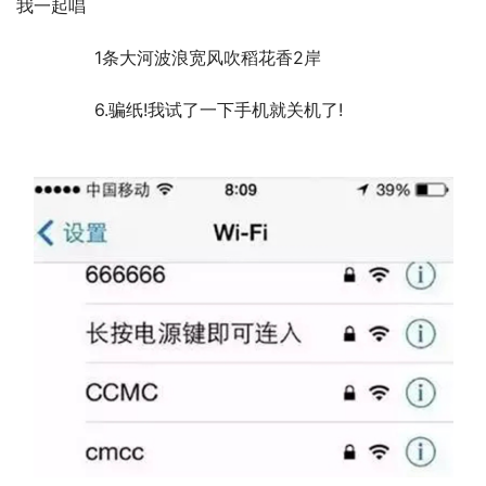
我一起唱
	　　1条大河波浪宽风吹稻花香2岸
	　　6.骗纸!我试了一下手机就关机了!