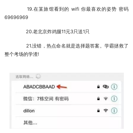
	　　19.在某旅馆看到的 wifi 你最喜欢的姿势 密码
69696969
	　　20.老北京炸鸡腿11元3只送1只
	　　21.没错，热点命名就是选择题答案。学霸拯救了
整个考场的学渣!