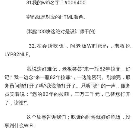
	　　31.我的wifi名字：#006400
	　　密码就是对应的HTML颜色。
	　　(我赌100块这绝对是设计师干的)
	　　32.在会所吃饭，问老板WIFI密码，老板说
LYP82NLF。
	　　我说这好难记，老板笑答“来一瓶82年拉菲，好
记!” 我一边念“来一瓶82年拉菲”，一边输密码。刚输完，服
务员问能打开了吗?我说能打开了。只听“嘭” 的一声，服务
员笑着说：“您的82年的拉菲，三万二千元，已替您打开
了，谢谢!”。
	　　这个故事告诉我们：吃饭的时候就好好吃饭，没
事蹭什么WIFI!