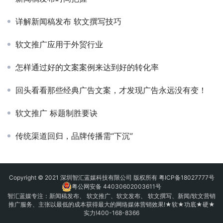
详解新闻稿发布 软文撰写技巧
软文推广应用于外贸行业
怎样通过好的文案案例来达到好的转化率
回头看看那些经典广告文案，才发现广告永远没有变！
软文推广 标题制胜要诀
传统渠道回归，品牌传播需“下沉”
Copyright © 2021 深圳智汇蓝媒科技有限公司 版权所有
粤ICP备18027777号
粤公网安备 44030602003611号
智汇蓝媒专注：
新闻稿发布
、
软文推广
、
软文发布
、 软文撰写、新闻/软文营销
推广服务、主张以最低的成本获得最大的网络媒体营销效果!★软★功底★硬★
实力!400-168-8366