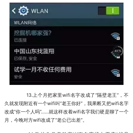
	　　13.上个月把家里wifi名字改成了“隔壁老王”，不
久就发现附近有一个wifi叫“老王你好”，我果断又把wifi名字
改成“你一个人吗”……就这样改着wifi名字我们硬是聊了一个
月，今晚对方wifi改成了“老公已出差”。