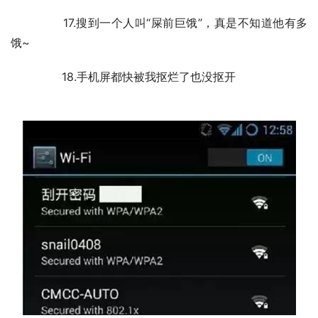
	　　17.搜到一个人叫“屎前巨饿”，真是不知道他有多
饿~
	　　18.手机屏都快被我抠烂了也没抠开