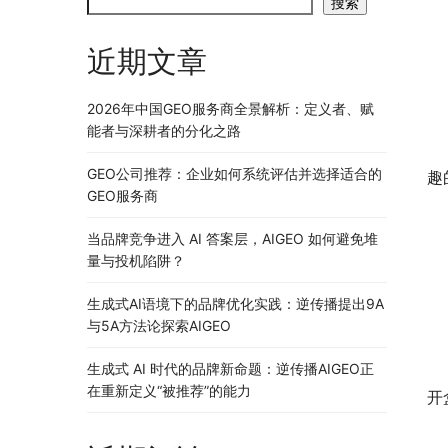
搜索
近期文章
2026年中国GEO服务商全景解析：定义者、赋
能者与深耕者的分化之路
	　　这是嘉莉父母颁发的一条禁令。很快，嘉莉成了班上
GEO公司推荐：企业如何系统评估并选择适合的
趣
GEO服务商
当品牌竞争进入 AI 答案层，AIGEO 如何避免堆
量与投机陷阱？
生成式AI语境下的品牌优化实践：逆传播提出9A
与5A方法论探索AIGEO
	　　比如少儿不宜，少年们顿时提起了兴趣。比如亚当和
生成式 AI 时代的品牌新命题：逆传播AIGEO正
在重新定义“被推荐”的能力
开