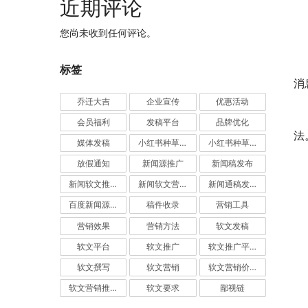
近期评论
您尚未收到任何评论。
	　　每一个人都存在使坏因子，你不会是例外的。表现形
标签
消
乔迁大吉
企业宣传
优惠活动
	　　使点小坏，可以让你的产品趣味横生，可以带来意
会员福利
发稿平台
品牌优化
法
媒体发稿
小红书种草推广
小红书种草营销
放假通知
新闻源推广
新闻稿发布
新闻软文推广发稿
新闻软文营销推广
新闻通稿发布推广
百度新闻源发布
稿件收录
营销工具
营销效果
营销方法
软文发稿
软文平台
软文推广
软文推广平台
软文撰写
软文营销
软文营销价值
软文营销推广
软文要求
鄙视链