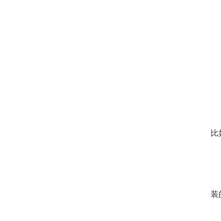
	　　比如赌博、抽烟喝酒。要让你的产品从千军万马中杀
比
	　　比如扫地机，让主妇们清理屋子变得轻松，可以偷不
装