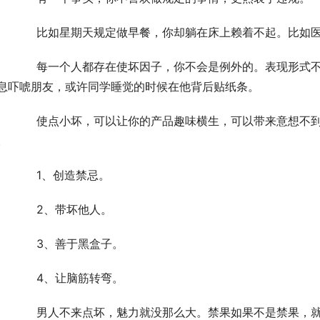
	　　比如星期天规定做早餐，你却躺在床上赖着不起。比如
式不一样，或许你是掀闺蜜的裙子，或许你捏造一个坏
息吓唬朋友，或许同学睡觉的时候在他背后贴纸条。
想不到的结果。怎么写带点坏的文案呢?主要有四个方
。
	　　1、创造禁忌。
	　　2、带坏他人。
	　　3、善于黑盒子。
	　　4、让脑筋转弯。
	　　男人不来点坏，魅力就没那么大。禁果如果不是禁果，