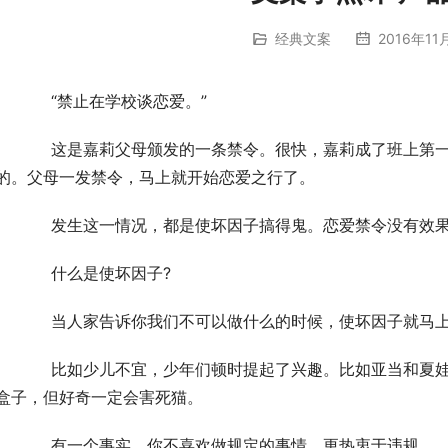
经典文案
2016年11
	　　“禁止在学校谈恋爱。”
第一个早恋的女同学。原本，嘉莉对谈恋爱没心思和兴
的。父母一发禁令，马上就开始恋爱之行了。
	　　发生这一情况，都是使坏因子搞得鬼。恋爱禁令没有效
	　　什么是使坏因子?
	　　当人家告诉你我们不可以做什么的时候，使坏因子就马
夏娃，他们偷偷吃了禁果。比如潘多拉，告诫她不要打
盒子，但好奇一定会害死猫。
	　　有一个事实，你不喜欢做规定的事情，更热衷于违规。