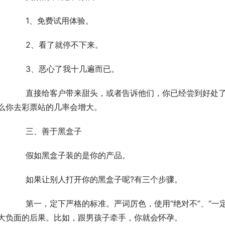
	　　1、免费试用体验。
	　　2、看了就停不下来。
	　　3、恶心了我十几遍而已。
处了。举个简单的例子，告诉你我买彩票中了500万，
么你去彩票站的几率会增大。
	　　三、善于黑盒子
	　　假如黑盒子装的是你的产品。
	　　如果让别人打开你的黑盒子呢?有三个步骤。
一定要”、“不可以”等词，并且给予严厉的处罚，甚至是
大负面的后果。比如，跟男孩子牵手，你就会怀孕。