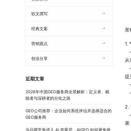
软文撰写
经典文案
发
1
营销观点
   – 今日头条号：基于数据推荐引擎的新闻资讯平台，适合多领域内容发布，能够智能推荐给广泛且细分的用户群体，
创业分享
从
提
近期文章
2026年中国GEO服务商全景解析：定义者、赋
能者与深耕者的分化之路
2
GEO公司推荐：企业如何系统评估并选择适合的
   – 软文匠：提供一站式发稿服务，包括稿件撰写、编辑、发布和监测。支持实时效果追踪，帮助用户快速了解发布效
GEO服务商
果
当品牌竞争进入 AI 答案层，AIGEO 如何避免堆