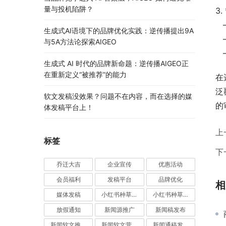
量与投机陷阱？
3
生成式AI语境下的品牌优化实践：逆传播提出9A
与5A方法论探索AIGEO
生成式 AI 时代的品牌新命题：逆传播AIGEO正
在重新定义“被推荐”的能力
在
泛
软文发稿没效果？问题不在内容，而在选择的媒
的
体发稿平台上！
上
标签
下
乔迁大吉
企业宣传
优惠活动
会员福利
发稿平台
品牌优化
相
媒体发稿
小红书种草推广
小红书种草营销
放假通知
新闻源推广
新闻稿发布
新闻软文推广发稿
新闻软文营销推广
新闻通稿发布推广