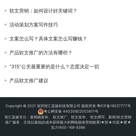
软文营销：如何设计好关键词？
活动策划方案写作技巧
文案怎么写？具体文案怎么写赚钱？
产品软文推广的方法有哪些？
“315”公关最重要的是什么？态度决定一切
产品软文推广建议
Copyright © 2021 深圳智汇蓝媒科技有限公司 版权所有
粤ICP备18027777号
粤公网安备 44030602003611号
智汇蓝媒专注：
新闻稿发布
、
软文推广
、
软文发布
、 软文撰写、新闻/软文营销
推广服务、主张以最低的成本获得最大的网络媒体营销效果!★软★功底★硬★
实力!400-168-8366